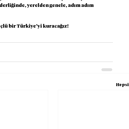
derliğinde, yerelden genele, adım adım 
üçlü bir Türkiye’yi kuracağız!
Hepsi