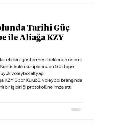
olunda Tarihi Güç
pe ile Aliağa KZY
llar etkisini göstermesi beklenen önemli
ldi. Kentin köklü kulüplerinden Göztepe
 büyük voleybol altyapı
ğa KZY Spor Kulübü, voleybol branşında
ı bir iş birliği protokolüne imza attı.