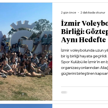
2 gün önce
2 dakikada okunur
İzmir Voleyb
Birliği: Gözte
Aynı Hedefte
İzmir voleybolunda uzun yı
bir iş birliği hayata geçiri
Spor Kulübü ile İzmir'in en
organizasyonlarından Alia
güçlerini birleştiren kapsaml