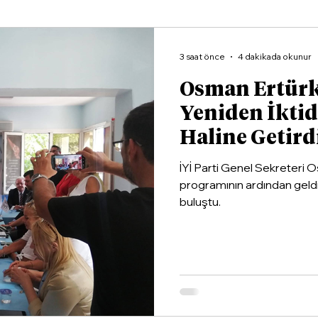
3 saat önce
4 dakikada okunur
Osman Ertürk 
Yeniden İktid
Haline Getird
İYİ Parti Genel Sekreteri
programının ardından geldiği 
buluştu.