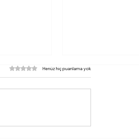
5 üzerinden 0 yıldız
Henüz hiç puanlama yok
ent Denetçileri
Büyükşehir’de Çifte
ı Başladı:
Borçlanmaya Oy Birliği:
 Bir İlk
İzmir ve ESHOT Rekor
Borçlanıyor