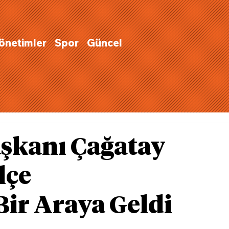
Yönetimler
Spor
Güncel
aşkanı Çağatay
lçe
Bir Araya Geldi