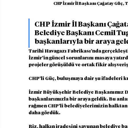
CHP İzmir İl Başkanı Çağatay Güç, T
CHP İzmir İl Başkanı Çağat
Belediye Başkanı Cemil Tuga
başkanlarıyla bir araya geld
Tarihi Havagazı Fabrikası’nda gerçekleşt
İzmir’in güncel sorunlarını masaya yatırd
projeler görüşüldü ve ortak fikir alışver
CHP’li Güç, buluşmaya dair şu ifadeleri k
İzmir Büyükşehir Belediye Başkanımız Dr.
başkanlarımızla bir araya geldik. Bu anl
rağmen CHP’li belediyelerimizin halktan 
daha gördük.
Biz, halkın iradesini savunan belediye b