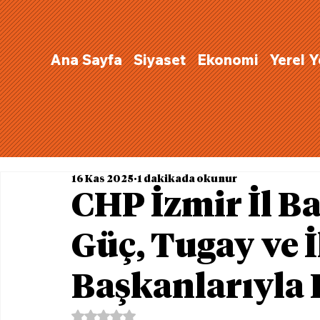
Ana Sayfa
Siyaset
Ekonomi
Yerel 
16 Kas 2025
1 dakikada okunur
CHP İzmir İl B
Güç, Tugay ve İ
Başkanlarıyla 
5 üzerinden NaN yıldız