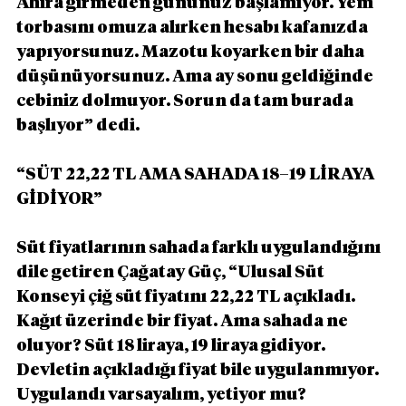
Ahıra girmeden gününüz başlamıyor. Yem 
torbasını omuza alırken hesabı kafanızda 
yapıyorsunuz. Mazotu koyarken bir daha 
düşünüyorsunuz. Ama ay sonu geldiğinde 
cebiniz dolmuyor. Sorun da tam burada 
başlıyor” dedi.
“SÜT 22,22 TL AMA SAHADA 18–19 LİRAYA 
GİDİYOR”
Süt fiyatlarının sahada farklı uygulandığını 
dile getiren Çağatay Güç, “Ulusal Süt 
Konseyi çiğ süt fiyatını 22,22 TL açıkladı. 
Kağıt üzerinde bir fiyat. Ama sahada ne 
oluyor? Süt 18 liraya, 19 liraya gidiyor. 
Devletin açıkladığı fiyat bile uygulanmıyor. 
Uygulandı varsayalım, yetiyor mu? 