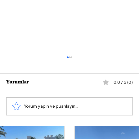
0.0 / 5 (0)
Yorumlar
Yorum yapın ve puanlayın...
Veysel Şahin’den Çeşme Belediye
Başkanı Denizli’ye sert sözler: