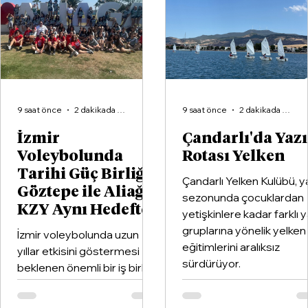
“Hadsizlik ve zihniyet itirafı”
9 saat önce
2 dakikada okunur
9 saat önce
2 dakikada okunur
İzmir
Çandarlı'da Yaz
Voleybolunda
Rotası Yelken
Tarihi Güç Birliği:
Çandarlı Yelken Kulübü, y
Göztepe ile Aliağa
sezonunda çocuklardan
KZY Aynı Hedefte
yetişkinlere kadar farklı 
gruplarına yönelik yelken
İzmir voleybolunda uzun
eğitimlerini aralıksız
yıllar etkisini göstermesi
sürdürüyor.
beklenen önemli bir iş birliği
hayata geçirildi. Kentin köklü
kulüplerinden Göztepe