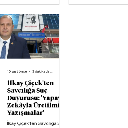
Spor Kulübü ile İzmir'in en
büyük voleybol altyapı
organizasyonlarından
Aliağa KZY Spor Kulübü,
voleybol branşında güçlerini
birleştiren kapsamlı bir iş
birliği protokolüne imza attı.
10 saat önce
3 dakikada okunur
İlkay Çiçek'ten
Savcılığa Suç
Duyurusu: 'Yapay
Zekâyla Üretilmiş
Yazışmalar'
İlkay Çiçek'ten Savcılığa Suç