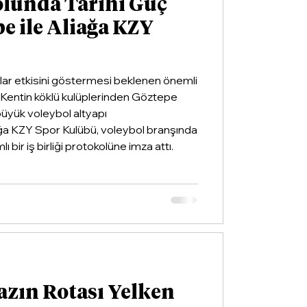
olunda Tarihi Güç
pe ile Aliağa KZY
llar etkisini göstermesi beklenen önemli
ldi. Kentin köklü kulüplerinden Göztepe
 büyük voleybol altyapı
ğa KZY Spor Kulübü, voleybol branşında
ı bir iş birliği protokolüne imza attı.
azın Rotası Yelken