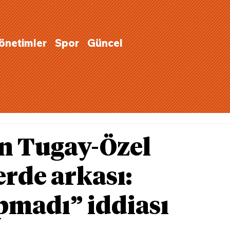
Yönetimler
Spor
Güncel
n Tugay-Özel
rde arkası:
pmadı” iddiası