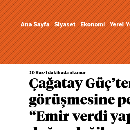
Ana Sayfa
Siyaset
Ekonomi
Yerel 
20 Haz
1 dakikada okunur
Çağatay Güç’te
görüşmesine pe
“Emir verdi ya