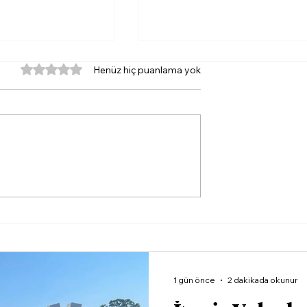
5 üzerinden 0 yıldız
Henüz hiç puanlama yok
a Yazın Rotası
İlkay Çiçek'ten Savcılığ
Suç Duyurusu: 'Yapay
Zekâyla Üretilmiş
Yazışmalar'
1 gün önce
2 dakikada okunur