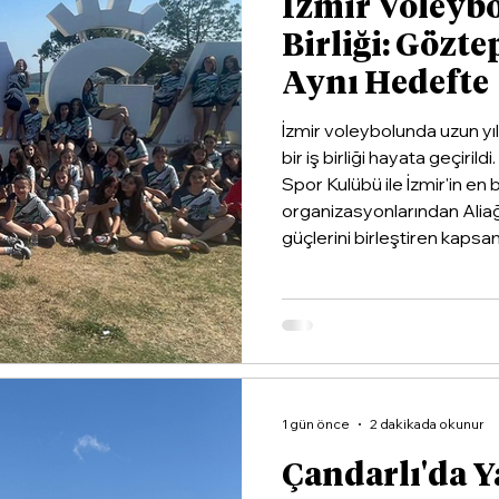
İzmir Voleyb
Birliği: Gözte
Aynı Hedefte
İzmir voleybolunda uzun yı
bir iş birliği hayata geçiri
Spor Kulübü ile İzmir'in en
organizasyonlarından Alia
güçlerini birleştiren kapsaml
1 gün önce
2 dakikada okunur
Çandarlı'da Y