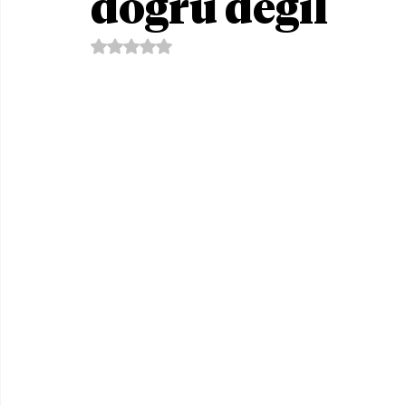
doğru değil
5 üzerinden NaN yıldız