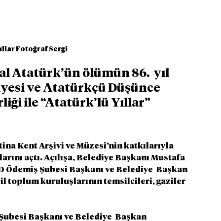
ıllar Fotoğraf Sergi
 Atatürk’ün ölümün 86.  yıl 
esi ve Atatürkçü Düşünce 
iği ile “Atatürk’lü Yıllar” 
na Kent Arşivi ve Müzesi’nin katkılarıyla 
arını açtı. Açılışa, Belediye Başkanı Mustafa 
D Ödemiş Şubesi Başkanı ve Belediye  Başkan 
il toplum kuruluşlarının temsilcileri, gaziler 
ubesi Başkanı ve Belediye  Başkan 