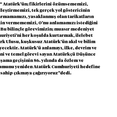
; “ Atatürk’ün; fikirlerini özümsememizi, 
leştirmemizi, tek gerçek yol göstericinin 
armamamızı, yasaklanmış olan tarikatların 
izin vermememizi, O’nu anlamamızı istediğini 
 Bu bilinçle görevimizin; muasır medeniyet 
uriyeti’ni her koşulda kurtarmak, ilelebet 
rk Ulusu, kuşkusuz Atatürk’ün akıl ve bilim 
ecektir. Atatürk’ü anlamayı, ilke, devrim ve 
ni ve temel görevi sayan Atatürkçü Düşünce 
şama geçişinin 86. yılında da özlem ve 
urumunu yeniden Atatürk Cumhuriyeti hedefine 
 sahip çıkmaya çağırıyoruz”dedi.