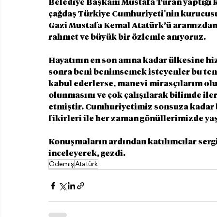
Belediye Başkanı Mustafa Turan yaptığı k
çağdaş Türkiye Cumhuriyeti'nin kurucusu
Gazi Mustafa Kemal Atatürk’ü aramızdan a
rahmet ve büyük bir özlemle anıyoruz.
Hayatının en son anına kadar ülkesine hi
sonra beni benimsemek isteyenler bu teme
kabul ederlerse, manevi mirasçılarım olu
olunmasını ve çok çalışılarak bilimde iler
etmiştir. Cumhuriyetimiz sonsuza kadar 
fikirleri ile her zaman gönüllerimizde y
Konuşmaların ardından katılımcılar sergide
inceleyerek, gezdi.
Ödemiş
Atatürk