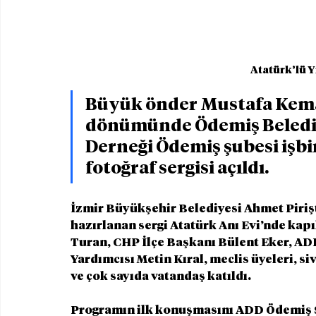
Atatürk’lü Y
Büyük önder Mustafa Kemal
dönümünde Ödemiş Belediy
Derneği Ödemiş şubesi işbirl
fotoğraf sergisi açıldı.
İzmir Büyükşehir Belediyesi Ahmet Pirişti
hazırlanan sergi Atatürk Anı Evi’nde kapıl
Turan, CHP İlçe Başkanı Bülent Eker, AD
Yardımcısı Metin Kıral, meclis üyeleri, siv
ve çok sayıda vatandaş katıldı.
Programın ilk konuşmasını ADD Ödemiş Ş