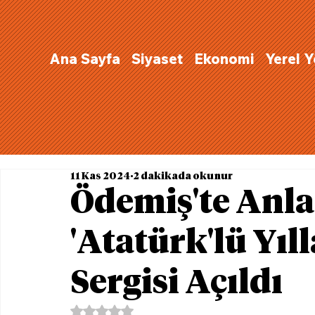
Ana Sayfa
Siyaset
Ekonomi
Yerel 
11 Kas 2024
2 dakikada okunur
Ödemiş'te Anl
'Atatürk'lü Yıll
Sergisi Açıldı
5 üzerinden NaN yıldız