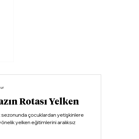
li
nur
azın Rotası Yelken
z sezonunda çocuklardan yetişkinlere
yönelik yelken eğitimlerini aralıksız