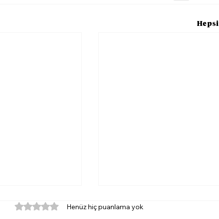
Hepsi
5 üzerinden 0 yıldız
Henüz hiç puanlama yok