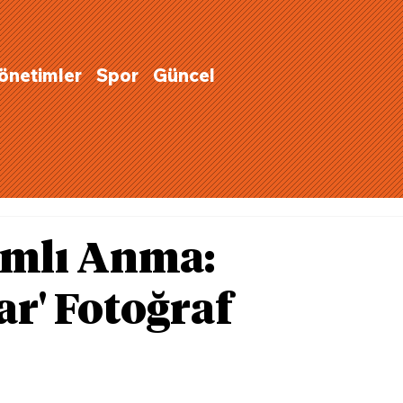
Yönetimler
Spor
Güncel
amlı Anma:
ar' Fotoğraf