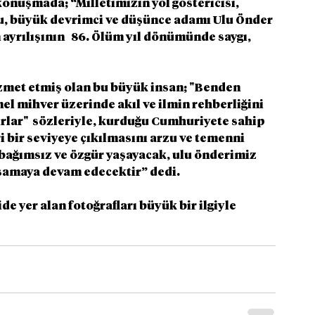
onuşmada; “Milletimizin yol göstericisi, 
, büyük devrimci ve düşünce adamı Ulu Önder 
yrılışının   86. Ölüm yıl dönümünde saygı, 
zmet etmiş olan bu büyük insan; "Benden 
l mihver üzerinde akıl ve ilmin rehberliğini 
rlar"  sözleriyle, kurduğu Cumhuriyete sahip 
i bir seviyeye çıkılmasını arzu ve temenni 
bağımsız ve özgür yaşayacak, ulu önderimiz 
aşamaya devam edecektir” dedi.
 yer alan fotoğrafları büyük bir ilgiyle 