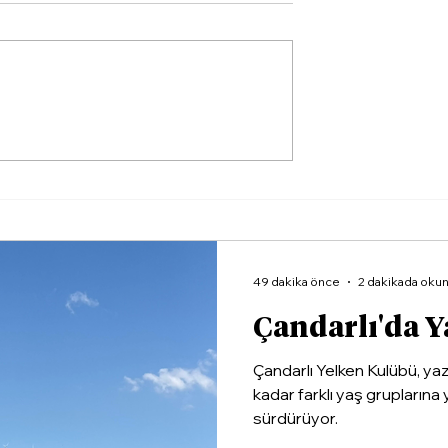
ay'dan
Tahsin Şekerci'den Diki
 Tepki:
Belediyesi'ne 'Arazi
i Bu Hale Kim
Satışı' Tepkisi: “Bu yol
çözüm değil!"
49 dakika önce
2 dakikada oku
Çandarlı'da Y
Çandarlı Yelken Kulübü, ya
kadar farklı yaş gruplarına 
sürdürüyor.