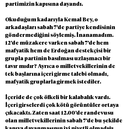
partimizin kapısına dayandı.
Okuduğum kadarıyla Kemal Bey, o 
arkadaşları sabah 7’de partiye kendisinin 
göndermediğini söylemiş. İnanamadım. 
12’de müzakere varken sabah 7’de hem 
mafyatik hem de Erdoğan destekçisi bir 
grupla partinin basılması uzlaşmacı bir 
tavır mıdır? Ayrıca o milletvekillerinin de 
tek başlarına içeri girme talebi olmadı, 
mafyatik gruplarla girmek istediler.
İçeride de çok öfkeli bir kalabalık vardı. 
İçeri girselerdi çok kötü görüntüler ortaya 
çıkacaktı. Zaten saat 12.00’de randevusu 
olan milletvekillerinin sabah 7’de bu şekilde 
kapıya dayanmasının iyi niyetli olmadığı 