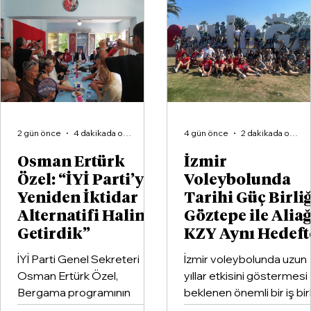
Güzelbahçe’de kritik cuma: CHP’de
başkan vekilliği kim olacak?
2 gün önce
4 dakikada okunur
4 gün önce
2 dakikada okunur
Osman Ertürk
İzmir
Özel: “İYİ Parti’yi
Voleybolunda
Yeniden İktidar
Tarihi Güç Birliğ
Alternatifi Haline
Göztepe ile Alia
Getirdik”
KZY Aynı Hedeft
İYİ Parti Genel Sekreteri
İzmir voleybolunda uzun
Osman Ertürk Özel,
yıllar etkisini göstermesi
Bergama programının
beklenen önemli bir iş birl
ardından geldiği Dikili’de
hayata geçirildi. Kentin k