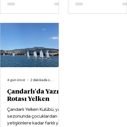
partisinin ilçe teşkilatıyla
kulüplerinden Göztepe
buluştu.
Spor Kulübü ile İzmir'in e
büyük voleybol altyapı
organizasyonlarından
Aliağa KZY Spor Kulübü,
voleybol branşında güçle
birleştiren kapsamlı bir iş
birliği protokolüne imza at
4 gün önce
2 dakikada okunur
Çandarlı'da Yazın
Rotası Yelken
Çandarlı Yelken Kulübü, yaz
sezonunda çocuklardan
yetişkinlere kadar farklı yaş