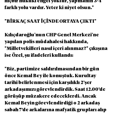
hiçbir hukuki engel yoktur, yapmanın 3-4 
farklı yolu vardır. Yeter ki niyet olsun."
"BİRKAÇ SAAT İÇİNDE ORTAYA ÇIKTI"
Kılıçdaroğlu'nun CHP Genel Merkezi'ne 
yapılan polis müdahalesi hakkında, 
"Milletvekilleri nasıl içeri alınmaz?" çıkışına 
ise Özel, şu ifadeleri kullandı:
"Biz, partimize saldırılmasından bir gün 
önce Kemal Bey ile konuştuk. Kurultay 
tarihi belirlenmesi için karşılıklı 2’şer 
arkadaşımızı görevlendirdik. Saat 12.00’de 
görüşüp müzakere edeceklerdi. Ancak 
Kemal Beyin görevlendirdiği o 2 arkadaş 
sabah 7’de arkalarına mafyatik grupları alıp 