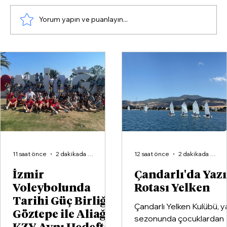
Yorum yapın ve puanlayın...
Çağatay Güç : “CHP, halkın
sorunlarına odaklanacak”
11 saat önce
2 dakikada okunur
12 saat önce
2 dakikada okunur
İzmir
Çandarlı'da Yaz
Voleybolunda
Rotası Yelken
Tarihi Güç Birliği:
Çandarlı Yelken Kulübü, y
Göztepe ile Aliağa
sezonunda çocuklardan