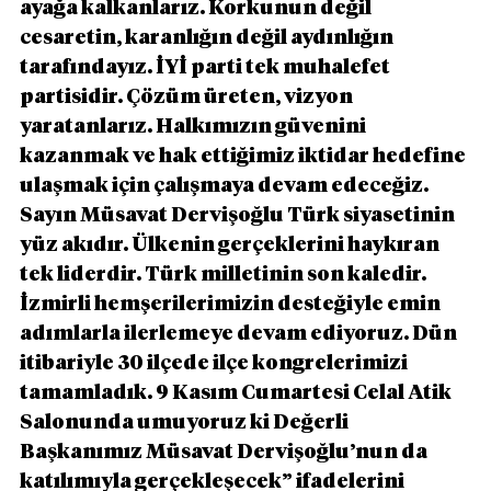
ayağa kalkanlarız. Korkunun değil 
cesaretin, karanlığın değil aydınlığın 
tarafındayız. İYİ parti tek muhalefet 
partisidir. Çözüm üreten, vizyon 
yaratanlarız. Halkımızın güvenini 
kazanmak ve hak ettiğimiz iktidar hedefine 
ulaşmak için çalışmaya devam edeceğiz. 
Sayın Müsavat Dervişoğlu Türk siyasetinin 
yüz akıdır. Ülkenin gerçeklerini haykıran 
tek liderdir. Türk milletinin son kaledir. 
İzmirli hemşerilerimizin desteğiyle emin 
adımlarla ilerlemeye devam ediyoruz. Dün 
itibariyle 30 ilçede ilçe kongrelerimizi 
tamamladık. 9 Kasım Cumartesi Celal Atik 
Salonunda umuyoruz ki Değerli 
Başkanımız Müsavat Dervişoğlu’nun da 
katılımıyla gerçekleşecek” ifadelerini 