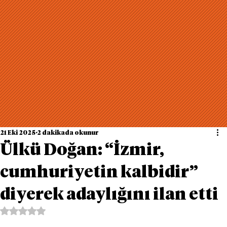
21 Eki 2025
2 dakikada okunur
Ülkü Doğan: “İzmir,
cumhuriyetin kalbidir”
diyerek adaylığını ilan etti
5 üzerinden NaN yıldız