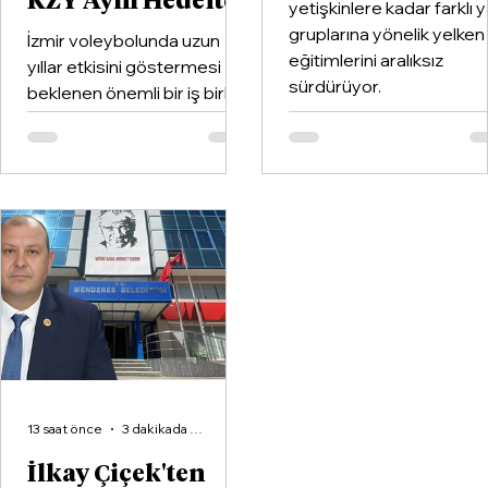
KZY Aynı Hedefte
yetişkinlere kadar farklı 
gruplarına yönelik yelken
İzmir voleybolunda uzun
eğitimlerini aralıksız
yıllar etkisini göstermesi
sürdürüyor.
beklenen önemli bir iş birliği
hayata geçirildi. Kentin köklü
kulüplerinden Göztepe
Spor Kulübü ile İzmir'in en
büyük voleybol altyapı
organizasyonlarından
Aliağa KZY Spor Kulübü,
voleybol branşında güçlerini
birleştiren kapsamlı bir iş
birliği protokolüne imza attı.
13 saat önce
3 dakikada okunur
İlkay Çiçek'ten