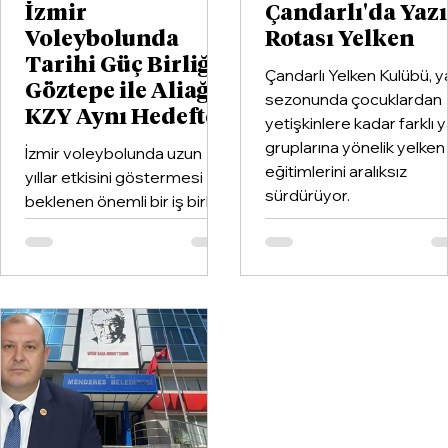
İzmir
Çandarlı'da Yaz
Voleybolunda
Rotası Yelken
Tarihi Güç Birliği:
Çandarlı Yelken Kulübü, y
Göztepe ile Aliağa
sezonunda çocuklardan
KZY Aynı Hedefte
yetişkinlere kadar farklı 
gruplarına yönelik yelken
İzmir voleybolunda uzun
eğitimlerini aralıksız
yıllar etkisini göstermesi
sürdürüyor.
beklenen önemli bir iş birliği
hayata geçirildi. Kentin köklü
kulüplerinden Göztepe
Spor Kulübü ile İzmir'in en
büyük voleybol altyapı
organizasyonlarından
Aliağa KZY Spor Kulübü,
voleybol branşında güçlerini
birleştiren kapsamlı bir iş
birliği protokolüne imza attı.