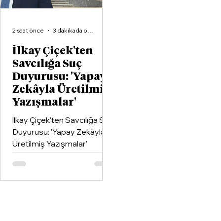
2 saat önce
3 dakikada okunur
İlkay Çiçek'ten
Savcılığa Suç
Duyurusu: 'Yapay
Zekâyla Üretilmiş
Yazışmalar'
İlkay Çiçek'ten Savcılığa Suç
Duyurusu: 'Yapay Zekâyla
Üretilmiş Yazışmalar'