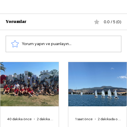
0.0 / 5 (0)
Yorumlar
Yorum yapın ve puanlayın...
Sayıştay İzmir Demokrasi
Üniversitesi’nin 2023 raporunu
açıkladı.
40 dakika önce
2 dakikada okunur
1 saat önce
2 dakikada okunur