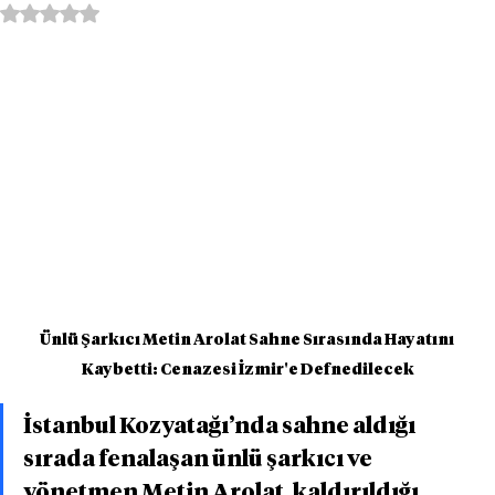
5 üzerinden NaN yıldız
Ünlü Şarkıcı Metin Arolat Sahne Sırasında Hayatını 
Kaybetti: Cenazesi İzmir'e Defnedilecek
İstanbul Kozyatağı’nda sahne aldığı 
sırada fenalaşan ünlü şarkıcı ve 
yönetmen Metin Arolat, kaldırıldığı 