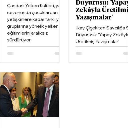
Duyurusu: 'Yapa
Çandarlı Yelken Kulübü, yaz
Zekâyla Üretilm
sezonunda çocuklardan
Yazışmalar'
yetişkinlere kadar farklı yaş
gruplarına yönelik yelken
İlkay Çiçek'ten Savcılığa
eğitimlerini aralıksız
Duyurusu: 'Yapay Zekâyl
sürdürüyor.
Üretilmiş Yazışmalar'