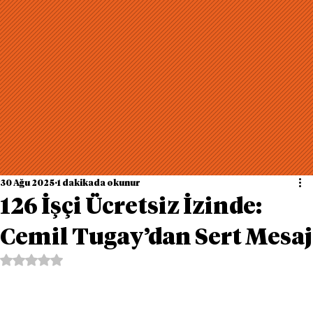
30 Ağu 2025
1 dakikada okunur
126 İşçi Ücretsiz İzinde:
Cemil Tugay’dan Sert Mesaj
5 üzerinden NaN yıldız