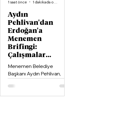
1 saat önce
1 dakikada okunur
Aydın
Pehlivan'dan
Erdoğan'a
Menemen
Brifingi:
Çalışmalar
Masaya Yatırıldı
Menemen Belediye
Başkanı Aydın Pehlivan,
Cumhurbaşkanı ve AK Parti
Genel Başkanı Recep
Tayyip Erdoğan ilçede
yürütülen faaliyetlere ilişkin
rapor sundu.