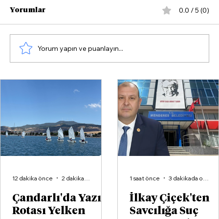
0.0 / 5 (0)
Yorumlar
Yorum yapın ve puanlayın...
İlkay Çiçek'ten Savcılığa Suç
Duyurusu: 'Yapay Zekâyla Üretilmiş
Yazışmalar'
12 dakika önce
2 dakikada okunur
1 saat önce
3 dakikada okunur
Çandarlı'da Yazın
İlkay Çiçek'ten
Rotası Yelken
Savcılığa Suç