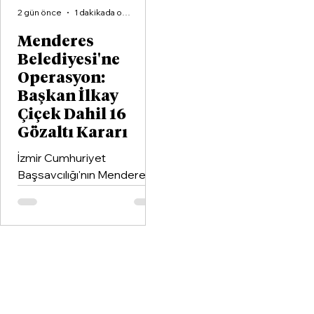
2 gün önce
1 dakikada okunur
Menderes
Belediyesi'ne
Operasyon:
Başkan İlkay
Çiçek Dahil 16
Gözaltı Kararı
İzmir Cumhuriyet
Başsavcılığı'nın Menderes
Belediyesi'ne yönelik
yürüttüğü soruşturma
kapsamında Belediye
Başkanı İlkay Çiçek'in de
aralarında bulunduğu 16
şüpheli hakkında gözaltı
kararı verildi.