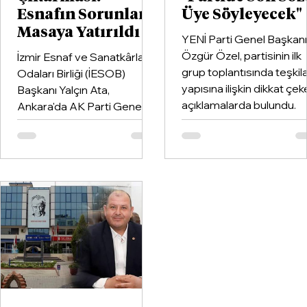
Esnafın Sorunları
Üye Söyleyecek"
Masaya Yatırıldı
YENİ Parti Genel Başkanı
Özgür Özel, partisinin ilk
İzmir Esnaf ve Sanatkârlar
grup toplantısında teşkil
Odaları Birliği (İESOB)
yapısına ilişkin dikkat çe
Başkanı Yalçın Ata,
açıklamalarda bulundu.
Ankara'da AK Parti Genel
Sekreteri ve İzmir
Milletvekili Eyyüp Kadir İnan
ile TESKOMB Genel
Başkanı Abdulkadir Akgül'ü
ziyaret etti.