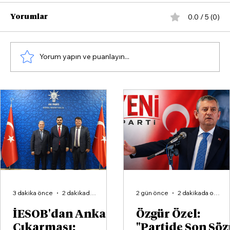
0.0 / 5 (0)
Yorumlar
Yorum yapın ve puanlayın...
Bergamalı Karikatürist ve Yazar
Sahil Balıkçı'dan Dikkat Çeken Yeni
Kitap
3 dakika önce
2 dakikada okunur
2 gün önce
2 dakikada okunur
İESOB'dan Ankara
Özgür Özel:
Çıkarması:
"Partide Son Söz