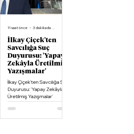
11 saat önce
3 dakikada okunur
İlkay Çiçek'ten
Savcılığa Suç
Duyurusu: 'Yapay
Zekâyla Üretilmiş
Yazışmalar'
İlkay Çiçek'ten Savcılığa Suç
Duyurusu: 'Yapay Zekâyla
Üretilmiş Yazışmalar'