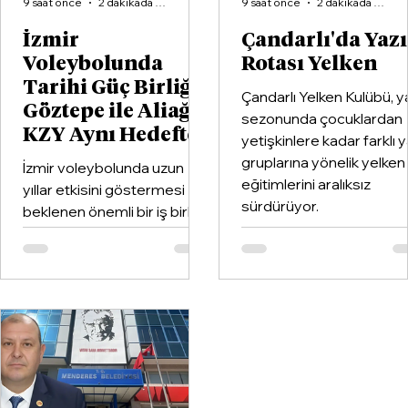
9 saat önce
2 dakikada okunur
9 saat önce
2 dakikada okunur
İzmir
Çandarlı'da Yaz
Voleybolunda
Rotası Yelken
Tarihi Güç Birliği:
Çandarlı Yelken Kulübü, y
Göztepe ile Aliağa
sezonunda çocuklardan
KZY Aynı Hedefte
yetişkinlere kadar farklı 
gruplarına yönelik yelken
İzmir voleybolunda uzun
eğitimlerini aralıksız
yıllar etkisini göstermesi
sürdürüyor.
beklenen önemli bir iş birliği
hayata geçirildi. Kentin köklü
kulüplerinden Göztepe
Spor Kulübü ile İzmir'in en
büyük voleybol altyapı
organizasyonlarından
Aliağa KZY Spor Kulübü,
voleybol branşında güçlerini
birleştiren kapsamlı bir iş
birliği protokolüne imza attı.