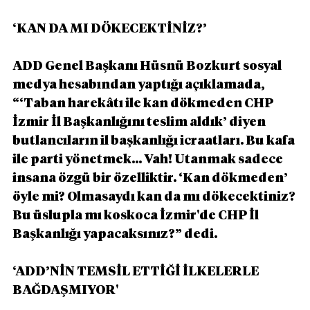
‘KAN DA MI DÖKECEKTİNİZ?’
ADD Genel Başkanı Hüsnü Bozkurt sosyal 
medya hesabından yaptığı açıklamada, 
“‘Taban harekâtı ile kan dökmeden CHP 
İzmir İl Başkanlığını teslim aldık’ diyen 
butlancıların il başkanlığı icraatları. Bu kafa 
ile parti yönetmek... Vah! Utanmak sadece 
insana özgü bir özelliktir. ‘Kan dökmeden’ 
öyle mi? Olmasaydı kan da mı dökecektiniz? 
Bu üslupla mı koskoca İzmir'de CHP İl 
Başkanlığı yapacaksınız?” dedi.
‘ADD’NİN TEMSİL ETTİĞİ İLKELERLE 
BAĞDAŞMIYOR'