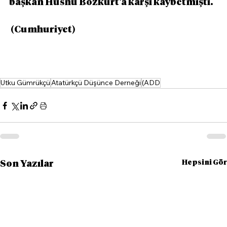
başkan Hüsnü Bozkurt'a karşı kaybetmişti.
 (Cumhuriyet)
Utku Gümrükçü
Atatürkçü Düşünce Derneği
(ADD
Hepsini Gör
Son Yazılar