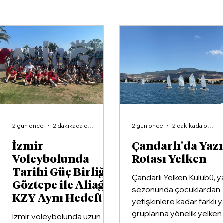
Çandarlı'da Yazın Rotası Yelken
2 gün önce
2 dakikada okunur
2 gün önce
2 dakikada okunur
İzmir
Çandarlı'da Yaz
Voleybolunda
Rotası Yelken
Tarihi Güç Birliği:
Çandarlı Yelken Kulübü, y
Göztepe ile Aliağa
sezonunda çocuklardan
KZY Aynı Hedefte
yetişkinlere kadar farklı 
gruplarına yönelik yelken
İzmir voleybolunda uzun