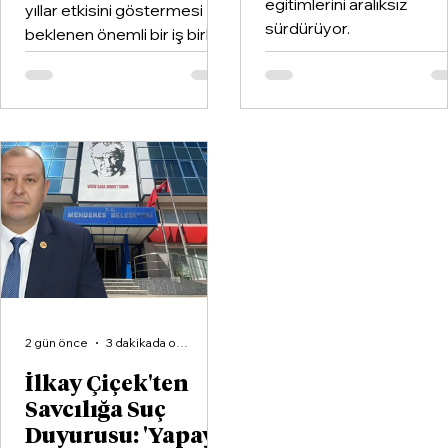
eğitimlerini aralıksız
yıllar etkisini göstermesi
sürdürüyor.
beklenen önemli bir iş birliği
hayata geçirildi. Kentin köklü
kulüplerinden Göztepe
Spor Kulübü ile İzmir'in en
büyük voleybol altyapı
organizasyonlarından
Aliağa KZY Spor Kulübü,
voleybol branşında güçlerini
birleştiren kapsamlı bir iş
birliği protokolüne imza attı.
2 gün önce
3 dakikada okunur
İlkay Çiçek'ten
Savcılığa Suç
Duyurusu: 'Yapay