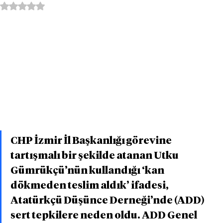
5 üzerinden NaN yıldız
CHP İzmir İl Başkanlığı görevine 
tartışmalı bir şekilde atanan Utku 
Gümrükçü’nün kullandığı ‘kan 
dökmeden teslim aldık’ ifadesi, 
Atatürkçü Düşünce Derneği’nde (ADD) 
sert tepkilere neden oldu. ADD Genel 