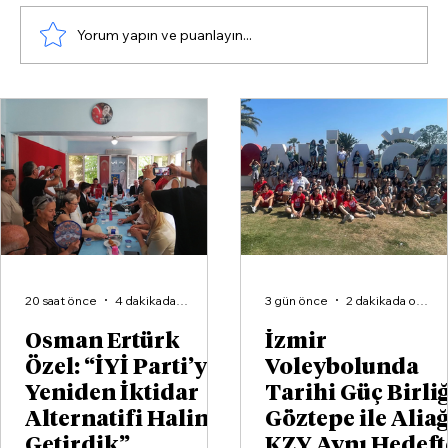
Yorum yapın ve puanlayın...
Sayıştay’dan Aliağa Belediyesi’ne
uyarı: Düğünlerde altın takma!
20 saat önce
4 dakikada okunur
3 gün önce
2 dakikada okunur
Osman Ertürk
İzmir
Özel: “İYİ Parti’yi
Voleybolunda
Yeniden İktidar
Tarihi Güç Birliğ
Alternatifi Haline
Göztepe ile Alia
Getirdik”
KZY Aynı Hedeft