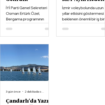
İYİ Parti Genel Sekreteri
İzmir voleybolunda uzun
Osman Ertürk Özel,
yıllar etkisini göstermesi
Bergama programının
beklenen önemli bir iş birl
ardından geldiği Dikili’de
hayata geçirildi. Kentin k
partisinin ilçe teşkilatıyla
kulüplerinden Göztepe
buluştu.
Spor Kulübü ile İzmir'in e
büyük voleybol altyapı
organizasyonlarından
Aliağa KZY Spor Kulübü,
voleybol branşında güçle
birleştiren kapsamlı bir iş
birliği protokolüne imza at
3 gün önce
2 dakikada okunur
Çandarlı'da Yazın