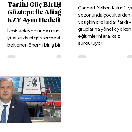
Tarihi Güç Birliği:
Çandarlı Yelken Kulübü, y
Göztepe ile Aliağa
sezonunda çocuklardan
KZY Aynı Hedefte
yetişkinlere kadar farklı 
gruplarına yönelik yelken
İzmir voleybolunda uzun
eğitimlerini aralıksız
yıllar etkisini göstermesi
sürdürüyor.
beklenen önemli bir iş birliği
hayata geçirildi. Kentin köklü
kulüplerinden Göztepe
Spor Kulübü ile İzmir'in en
büyük voleybol altyapı
organizasyonlarından
Aliağa KZY Spor Kulübü,
voleybol branşında güçlerini
birleştiren kapsamlı bir iş
birliği protokolüne imza attı.