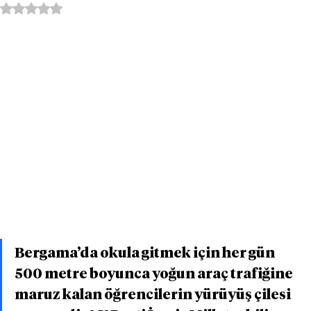
5 üzerinden NaN yıldız
Bergama’da okula gitmek için her gün 
500 metre boyunca yoğun araç trafiğine 
maruz kalan öğrencilerin yürüyüş çilesi 