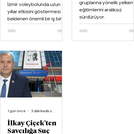
gruplarına yönelik yelken
İzmir voleybolunda uzun
eğitimlerini aralıksız
yıllar etkisini göstermesi
sürdürüyor.
beklenen önemli bir iş birliği
hayata geçirildi. Kentin köklü
kulüplerinden Göztepe
Spor Kulübü ile İzmir'in en
büyük voleybol altyapı
organizasyonlarından
Aliağa KZY Spor Kulübü,
voleybol branşında güçlerini
birleştiren kapsamlı bir iş
birliği protokolüne imza attı.
1 gün önce
3 dakikada okunur
İlkay Çiçek'ten
Savcılığa Suç