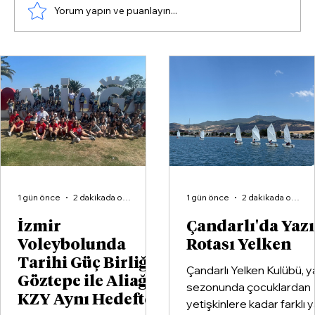
Yorum yapın ve puanlayın...
Bergama’da Üreticiye Yol Haritası: TKDK
ve IPARD Tanıtıldı
1 gün önce
2 dakikada okunur
1 gün önce
2 dakikada okunur
İzmir
Çandarlı'da Yaz
Voleybolunda
Rotası Yelken
Tarihi Güç Birliği:
Çandarlı Yelken Kulübü, y
Göztepe ile Aliağa
sezonunda çocuklardan
KZY Aynı Hedefte
yetişkinlere kadar farklı 