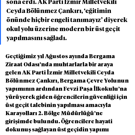
sona erdi. AK Parti İzmir Milletvekili 
Ceyda Bölünmez Çankırı, ‘eğitimin 
önünde hiçbir engeli tanımayız’ diyerek 
okul yolu üzerine modern bir üst geçit 
yapılmasını sağladı.
Geçtiğimiz yıl Ağustos ayında Bergama 
Ziraat Odası’nda muhtarlarla bir araya 
gelen AK Parti İzmir Milletvekili Ceyda 
Bölünmez Çankırı, Bergama Çevre Yolunun 
yapımının ardından Fevzi Paşa İlkokulu’na 
yürüyerek giden öğrencilerin güvenliği için 
üst geçit talebinin yapılması amacıyla 
Karayolları 2. Bölge Müdürlüğü’ne 
girişimde bulundu. Öğrencilere hayati 
dokunuş sağlayan üst geçidin yapımı 