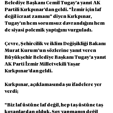
Belediye Başkanı Cemil Tugay’a yanıt AK 
Partili Kırkpınar’dan geldi. “İzmir için laf 
değil icraat zamanı” diyen Kırkpınar, 
Tugay’ın hem sorumsuz davrandığını hem 
de siyasi polemik yaptığını vurguladı.
Çevre, Şehircilik ve iklim Değişikliği Bakanı 
Murat Kurum’un sözlerine yanıt veren 
Büyükşehir Belediye Başkanı Tugay’a yanıt 
AK Parti İzmir Milletvekili Yaşar 
Kırkpınar’dan geldi. 
Kırkpınar, açıklamasında şu ifadelere yer 
verdi;
“Biz laf üstüne laf değil, hep taş üstüne taş 
koyanlardan olduk. Şov yapmanın değil 