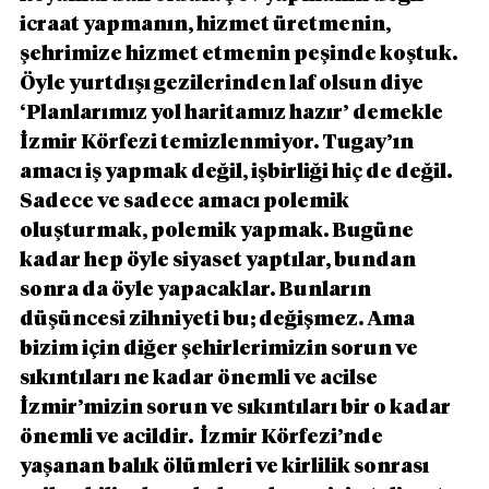
icraat yapmanın, hizmet üretmenin, 
şehrimize hizmet etmenin peşinde koştuk. 
Öyle yurtdışı gezilerinden laf olsun diye 
‘Planlarımız yol haritamız hazır’ demekle 
İzmir Körfezi temizlenmiyor. Tugay’ın 
amacı iş yapmak değil, işbirliği hiç de değil.  
Sadece ve sadece amacı polemik 
oluşturmak, polemik yapmak. Bugüne 
kadar hep öyle siyaset yaptılar, bundan 
sonra da öyle yapacaklar. Bunların 
düşüncesi zihniyeti bu; değişmez. Ama 
bizim için diğer şehirlerimizin sorun ve 
sıkıntıları ne kadar önemli ve acilse 
İzmir’mizin sorun ve sıkıntıları bir o kadar 
önemli ve acildir.  İzmir Körfezi’nde 
yaşanan balık ölümleri ve kirlilik sonrası 