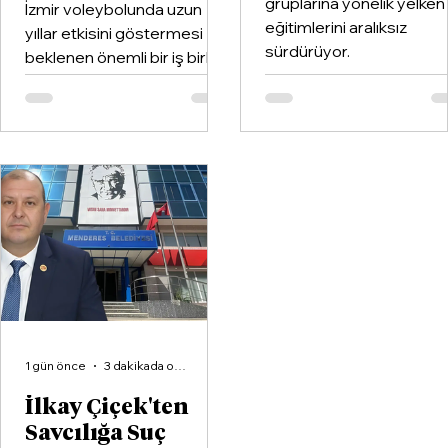
gruplarına yönelik yelken
İzmir voleybolunda uzun
eğitimlerini aralıksız
yıllar etkisini göstermesi
sürdürüyor.
beklenen önemli bir iş birliği
hayata geçirildi. Kentin köklü
kulüplerinden Göztepe
Spor Kulübü ile İzmir'in en
büyük voleybol altyapı
organizasyonlarından
Aliağa KZY Spor Kulübü,
voleybol branşında güçlerini
birleştiren kapsamlı bir iş
birliği protokolüne imza attı.
1 gün önce
3 dakikada okunur
İlkay Çiçek'ten
Savcılığa Suç