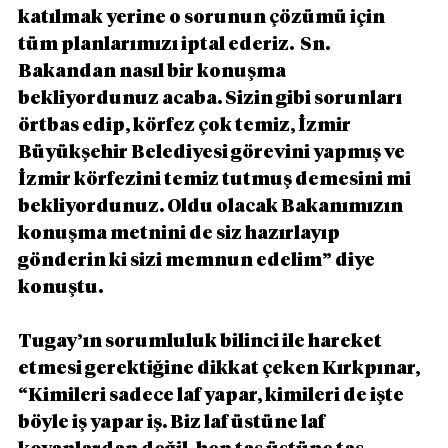
katılmak yerine o sorunun çözümü için 
tüm planlarımızı iptal ederiz.  Sn. 
Bakandan nasıl bir konuşma 
bekliyordunuz acaba. Sizin gibi sorunları 
örtbas edip, körfez çok temiz, İzmir 
Büyükşehir Belediyesi görevini yapmış ve 
İzmir körfezini temiz tutmuş demesini mi 
bekliyordunuz. Oldu olacak Bakanımızın 
konuşma metnini de siz hazırlayıp 
gönderin ki sizi memnun edelim” diye 
konuştu. 
Tugay’ın sorumluluk bilinci ile hareket 
etmesi gerektiğine dikkat çeken Kırkpınar, 
“Kimileri sadece laf yapar, kimileri de işte 
böyle iş yapar iş. Biz laf üstüne laf 