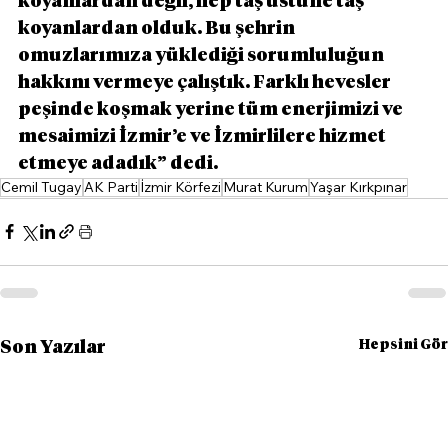
koyanlardan değil, hep taş üstüne taş 
koyanlardan olduk. Bu şehrin 
omuzlarımıza yüklediği sorumluluğun 
hakkını vermeye çalıştık. Farklı hevesler 
peşinde koşmak yerine tüm enerjimizi ve 
mesaimizi İzmir’e ve İzmirlilere hizmet 
etmeye adadık” dedi.
Cemil Tugay
AK Parti
İzmir Körfezi
Murat Kurum
Yaşar Kırkpınar
Hepsini Gör
Son Yazılar