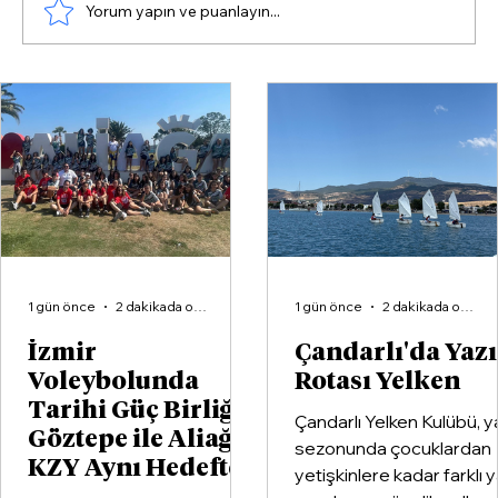
Yorum yapın ve puanlayın...
İzmir Körfezi'nde 'Çevre Felaketi'
Tartışması
1 gün önce
2 dakikada okunur
1 gün önce
2 dakikada okunur
İzmir
Çandarlı'da Yaz
Voleybolunda
Rotası Yelken
Tarihi Güç Birliği:
Çandarlı Yelken Kulübü, y
Göztepe ile Aliağa
sezonunda çocuklardan
KZY Aynı Hedefte
yetişkinlere kadar farklı 