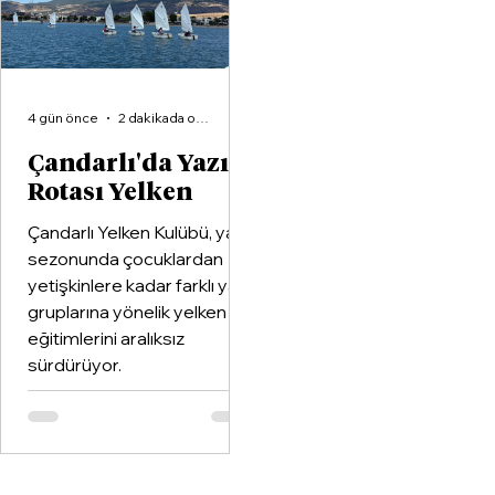
birliği protokolüne imza at
4 gün önce
2 dakikada okunur
Çandarlı'da Yazın
Rotası Yelken
Çandarlı Yelken Kulübü, yaz
sezonunda çocuklardan
yetişkinlere kadar farklı yaş
gruplarına yönelik yelken
eğitimlerini aralıksız
sürdürüyor.