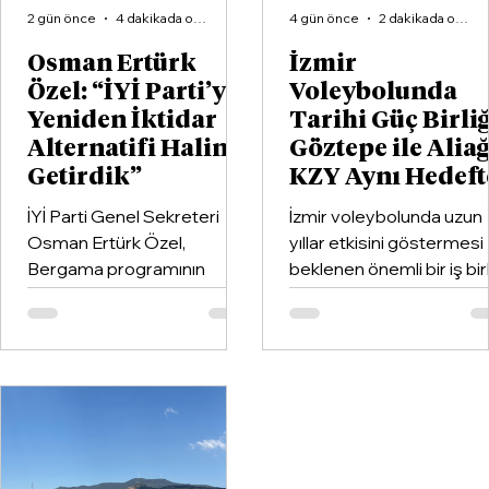
2 gün önce
4 dakikada okunur
4 gün önce
2 dakikada okunur
Osman Ertürk
İzmir
Özel: “İYİ Parti’yi
Voleybolunda
Yeniden İktidar
Tarihi Güç Birliğ
Alternatifi Haline
Göztepe ile Alia
Getirdik”
KZY Aynı Hedeft
İYİ Parti Genel Sekreteri
İzmir voleybolunda uzun
Osman Ertürk Özel,
yıllar etkisini göstermesi
Bergama programının
beklenen önemli bir iş birl
ardından geldiği Dikili’de
hayata geçirildi. Kentin k
partisinin ilçe teşkilatıyla
kulüplerinden Göztepe
buluştu.
Spor Kulübü ile İzmir'in e
büyük voleybol altyapı
organizasyonlarından
Aliağa KZY Spor Kulübü,
voleybol branşında güçle
birleştiren kapsamlı bir iş