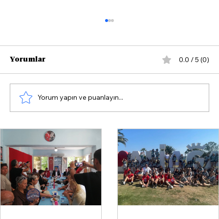
0.0 / 5 (0)
Yorumlar
Yorum yapın ve puanlayın...
İzmir Voleybolunda Tarihi Güç
Birliği: Göztepe ile Aliağa KZY Aynı
Hedefte