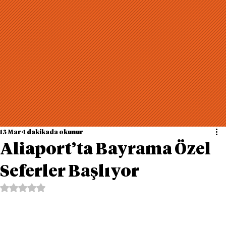
13 Mar
1 dakikada okunur
Aliaport’ta Bayrama Özel
Seferler Başlıyor
5 üzerinden NaN yıldız