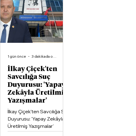
Aliağa KZY Spor Kulübü,
voleybol branşında güçlerini
birleştiren kapsamlı bir iş
birliği protokolüne imza attı.
1 gün önce
3 dakikada okunur
İlkay Çiçek'ten
Savcılığa Suç
Duyurusu: 'Yapay
Zekâyla Üretilmiş
Yazışmalar'
İlkay Çiçek'ten Savcılığa Suç
Duyurusu: 'Yapay Zekâyla
Üretilmiş Yazışmalar'