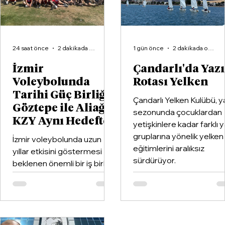
Satış Kararı!
24 saat önce
2 dakikada okunur
1 gün önce
2 dakikada okunur
İzmir
Çandarlı'da Yaz
Voleybolunda
Rotası Yelken
Tarihi Güç Birliği:
Çandarlı Yelken Kulübü, y
Göztepe ile Aliağa
sezonunda çocuklardan
KZY Aynı Hedefte
yetişkinlere kadar farklı 
gruplarına yönelik yelken
İzmir voleybolunda uzun
eğitimlerini aralıksız
yıllar etkisini göstermesi
sürdürüyor.
beklenen önemli bir iş birliği
hayata geçirildi. Kentin köklü
kulüplerinden Göztepe
Spor Kulübü ile İzmir'in en
büyük voleybol altyapı
organizasyonlarından