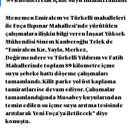
89 kilometrelik içme suyu imalatı tamam
Menemen Emiralem ve Türkelli mahalleleri 
ile Foça Ilıpınar Mahallesi’nde yürütülen 
çalışmalara ilişkin bilgi veren İnşaat Yüksek 
Mühendisi Sinem Kanberoğlu Telek de 
“Emiralem Kır, Yayla, Merkez, 
Değirmendere ve Türkelli Yıldırım ve Fatih 
Mahallerinde toplam 89 kilometre içme 
suyu şebeke hattı döşeme çalışmaları 
tamamlandı. Kilit parke yol üst kaplama 
tamiratları ise devam ediyor. Çalışmalar 
tamamlandığında Musabey kuyularından 
temin edilen su içme suyu arıtma tesisinde 
arıtılarak Yeni Foça'ya iletilecek” diye 
konuştu.