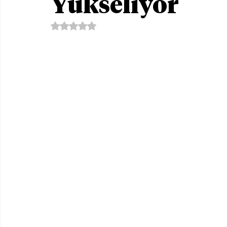
Yükseliyor
5 üzerinden NaN yıldız