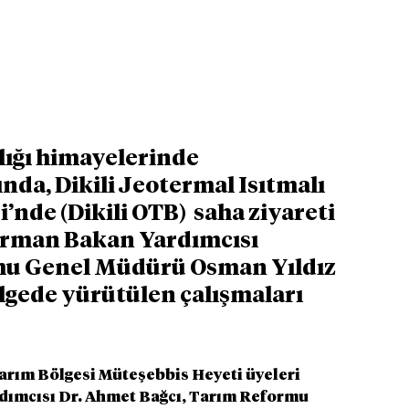
ığı himayelerinde 
da, Dikili Jeotermal Isıtmalı 
nde (Dikili OTB)  saha ziyareti 
 Orman Bakan Yardımcısı 
mu Genel Müdürü Osman Yıldız 
lgede yürütülen çalışmaları 
Tarım Bölgesi Müteşebbis Heyeti üyeleri 
rdımcısı Dr. Ahmet Bağcı, Tarım Reformu 