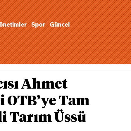
Yönetimler
Spor
Güncel
ısı Ahmet
li OTB’ye Tam
li Tarım Üssü