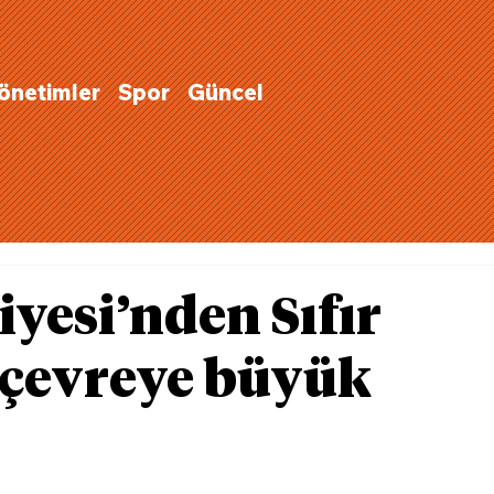
Yönetimler
Spor
Güncel
yesi’nden Sıfır
 çevreye büyük