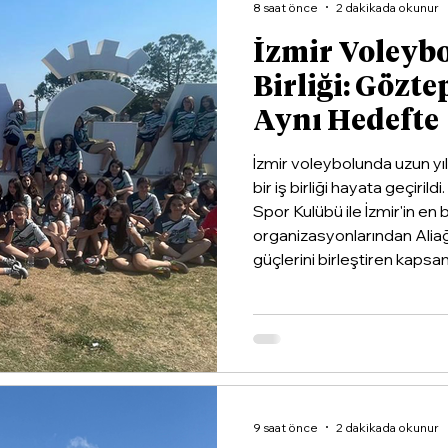
8 saat önce
2 dakikada okunur
İzmir Voleyb
Birliği: Gözte
Aynı Hedefte
İzmir voleybolunda uzun yı
bir iş birliği hayata geçiri
Spor Kulübü ile İzmir'in en
organizasyonlarından Alia
güçlerini birleştiren kapsaml
9 saat önce
2 dakikada okunur