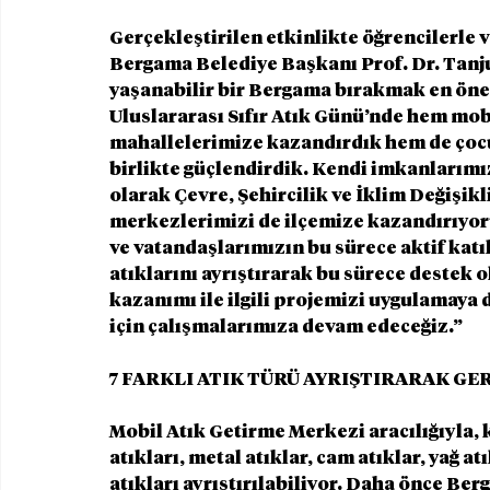
Gerçekleştirilen etkinlikte öğrencilerle
Bergama Belediye Başkanı Prof. Dr. Tanju
yaşanabilir bir Bergama bırakmak en öne
Uluslararası Sıfır Atık Günü’nde hem mob
mahallelerimize kazandırdık hem de çocuk
birlikte güçlendirdik. Kendi imkanlarımı
olarak Çevre, Şehircilik ve İklim Değişikli
merkezlerimizi de ilçemize kazandırıyo
ve vatandaşlarımızın bu sürece aktif kat
atıklarını ayrıştırarak bu sürece destek o
kazanımı ile ilgili projemizi uygulamaya 
için çalışmalarımıza devam edeceğiz.”
7 FARKLI ATIK TÜRÜ AYRIŞTIRARAK G
Mobil Atık Getirme Merkezi aracılığıyla, ka
atıkları, metal atıklar, cam atıklar, yağ atı
atıkları ayrıştırılabiliyor. Daha önce Be