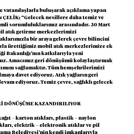
 ve vatandaşlarla buluşarak açıklama yapan 
 ÇELİK; “Gelecek nesillere daha temiz ve 
mli sorumluluklarımız arasındadır. 30 Mart 
il atık getirme merkezlerimizi 
larımızla bir araya gelerek çevre bilincini 
zla ürettiğimiz mobil atık merkezlerimize ek 
ği Bakanlığı’nın katkılarıyla yeni 
ruz. Amacımız geri dönüşümü kolaylaştırmak 
ılımını sağlamaktır. Tüm hemşehrilerimizi 
lmaya davet ediyoruz. Atık yağların geri 
devam ediyoruz. Temiz çevre, sağlıklı gelecek 
ERİ DÖNÜŞÜME KAZANDIRILIYOR
ğıt – karton atıkları, plastik – naylon 
kları, elektrik – elektronik atıklar ve pil 
rgama Belediyesi’nin kendi imkanlarıyla 