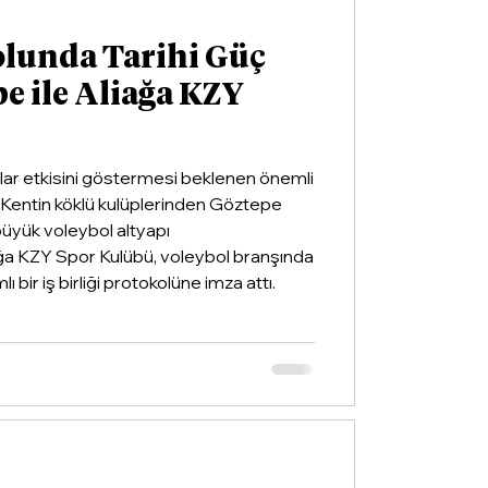
olunda Tarihi Güç
pe ile Aliağa KZY
llar etkisini göstermesi beklenen önemli
ldi. Kentin köklü kulüplerinden Göztepe
 büyük voleybol altyapı
ğa KZY Spor Kulübü, voleybol branşında
ı bir iş birliği protokolüne imza attı.