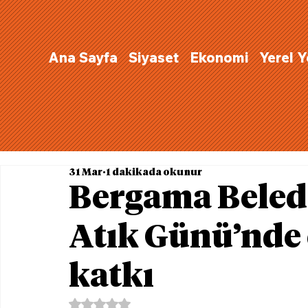
Ana Sayfa
Siyaset
Ekonomi
Yerel 
31 Mar
1 dakikada okunur
Bergama Beledi
Atık Günü’nde
katkı
5 üzerinden NaN yıldız