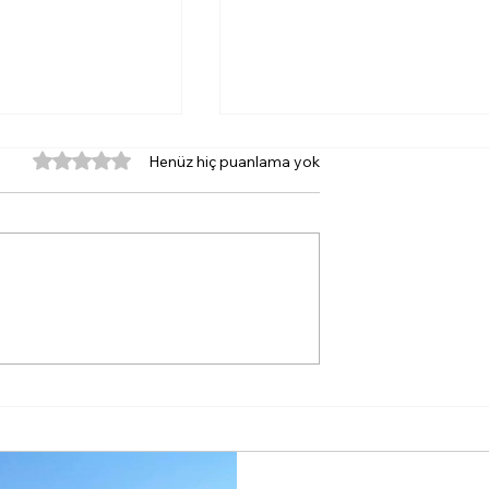
5 üzerinden 0 yıldız
Henüz hiç puanlama yok
a Yazın Rotası
İlkay Çiçek'ten Savcılığ
Suç Duyurusu: 'Yapay
Zekâyla Üretilmiş
Yazışmalar'