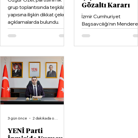
Gözaltı Kararı
grup toplantısında teşkilat
yapısına ilişkin dikkat çeken
İzmir Cumhuriyet
açıklamalarda bulundu.
Başsavcılığı'nın Mender
Belediyesi'ne yönelik
yürüttüğü soruşturma
kapsamında Belediye
Başkanı İlkay Çiçek'in de
aralarında bulunduğu 16
şüpheli hakkında gözaltı
kararı verildi.
3 gün önce
2 dakikada okunur
YENİ Parti