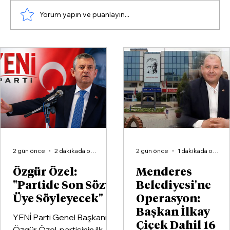
Yorum yapın ve puanlayın...
Duayen Başkan Yusuf Kurtuldu
güven tazeledi.
2 gün önce
2 dakikada okunur
2 gün önce
1 dakikada okunur
Özgür Özel:
Menderes
"Partide Son Sözü
Belediyesi'ne
Üye Söyleyecek"
Operasyon:
Başkan İlkay
YENİ Parti Genel Başkanı
Çiçek Dahil 16
Özgür Özel, partisinin ilk