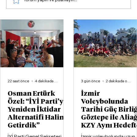
İzmir Voleybolunda Tarihi Güç
Birliği: Göztepe ile Aliağa KZY Aynı
Hedefte
22 saat önce
4 dakikada okunur
3 gün önce
2 dakikada okunur
Osman Ertürk
İzmir
Özel: “İYİ Parti’yi
Voleybolunda
Yeniden İktidar
Tarihi Güç Birliğ
Alternatifi Haline
Göztepe ile Alia
Getirdik”
KZY Aynı Hedeft
İYİ Parti Genel Sekreteri
İzmir voleybolunda uzun