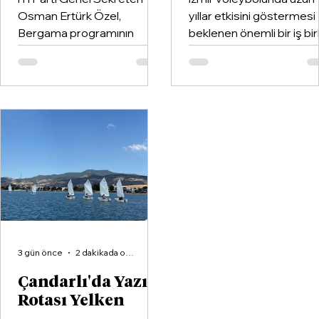
Osman Ertürk Özel,
yıllar etkisini göstermesi
Bergama programının
beklenen önemli bir iş birl
ardından geldiği Dikili’de
hayata geçirildi. Kentin k
partisinin ilçe teşkilatıyla
kulüplerinden Göztepe
buluştu.
Spor Kulübü ile İzmir'in e
büyük voleybol altyapı
organizasyonlarından
Aliağa KZY Spor Kulübü,
voleybol branşında güçle
birleştiren kapsamlı bir iş
birliği protokolüne imza at
3 gün önce
2 dakikada okunur
Çandarlı'da Yazın
Rotası Yelken