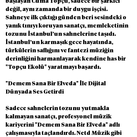
başlayan Cuma Topçu, sadece bir şarkıcı 
değil, aynı zamanda bir duygu işçisi. 
Sahneye ilk çıktığı günden beri sesindeki o 
yanık tınıyı koruyan sanatçı, memleketinin 
tozunu İstanbul’un sahnelerine taşıdı. 
İstanbul’un karmaşık gece hayatında, 
türkülerin saflığını ve fantezi müziğin 
derinliğini harmanlayarak kendine has bir 
"Topçu Ekolü" yaratmayı başardı.
"Demem Sana Bir Elveda" İle Dijital 
Dünyada Ses Getirdi
Sadece sahnelerin tozunu yutmakla 
kalmayan sanatçı, profesyonel müzik 
kariyerini "Demem Sana Bir Elveda" adlı 
çalışmasıyla taçlandırdı. Netd Müzik gibi 