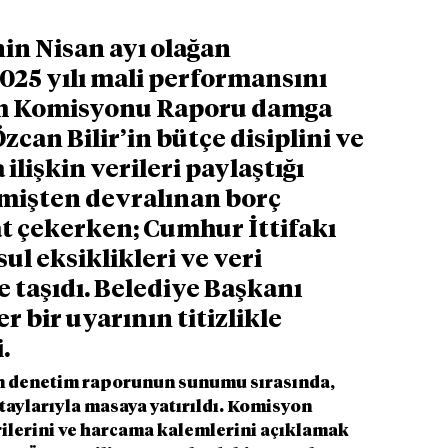
in Nisan ayı olağan 
025 yılı mali performansını 
im Komisyonu Raporu damga 
an Bilir’in bütçe disiplini ve 
lişkin verileri paylaştığı 
işten devralınan borç 
t çekerken; Cumhur İttifakı 
ul eksiklikleri ve veri 
taşıdı. Belediye Başkanı 
r bir uyarının titizlikle 
.
n denetim raporunun sunumu sırasında, 
etaylarıyla masaya yatırıldı. Komisyon 
ilerini ve harcama kalemlerini açıklamak 