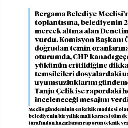
Bergama Belediye Meclisi’n
toplantısına, belediyenin 2
mercek altına alan Denet
vurdu. Komisyon Başkanı Özc
doğrudan temin oranlarına i
oturumda, CHP kanadı geçm
yükünün eritildiğine dikka
temsilcileri dosyalardaki us
uyumsuzluklarını gündeme 
Tanju Çelik ise rapordaki he
inceleneceği mesajını verdi
Meclis gündeminin en kritik maddesi ola
belediyenin bir yıllık mali karnesi tüm d
tarafından hazırlanan raporun teknik ver