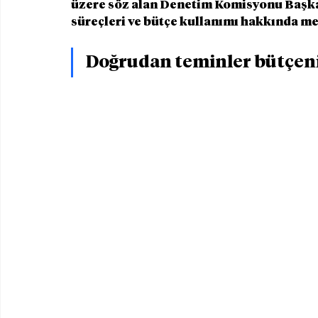
üzere söz alan Denetim Komisyonu Başkanı
süreçleri ve bütçe kullanımı hakkında mec
Doğrudan teminler bütçenin