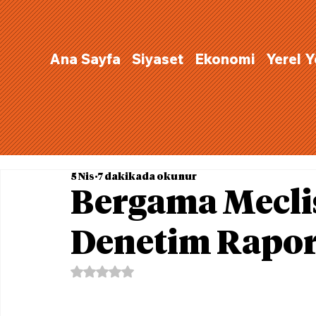
Ana Sayfa
Siyaset
Ekonomi
Yerel 
5 Nis
7 dakikada okunur
Bergama Mecli
Denetim Rapor
5 üzerinden NaN yıldız