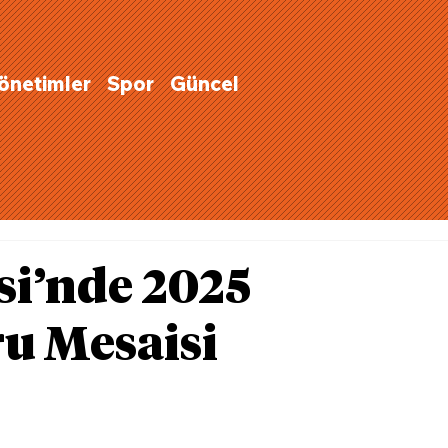
Yönetimler
Spor
Güncel
si’nde 2025
u Mesaisi