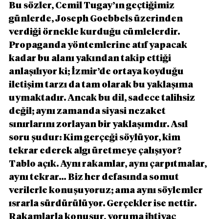
Bu sözler, Cemil Tugay’ın geçtiğimiz 
günlerde, Joseph Goebbels üzerinden 
verdiği örnekle kurduğu cümlelerdir. 
Propaganda yöntemlerine atıf yapacak 
kadar bu alanı yakından takip ettiği 
anlaşılıyor ki; İzmir’de ortaya koyduğu 
iletişim tarzı da tam olarak bu yaklaşıma 
uymaktadır. Ancak bu dil, sadece talihsiz 
değil; aynı zamanda siyasi nezaket 
sınırlarını zorlayan bir yaklaşımdır. Asıl 
soru şudur: Kim gerçeği söylüyor, kim 
tekrar ederek algı üretmeye çalışıyor? 
Tablo açık. Aynı rakamlar, aynı çarpıtmalar, 
aynı tekrar… Biz her defasında somut 
verilerle konuşuyoruz; ama aynı söylemler 
ısrarla sürdürülüyor. Gerçekler ise nettir. 
Rakamlarla konuşur, yoruma ihtiyaç 