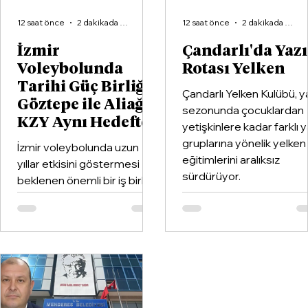
12 saat önce
2 dakikada okunur
12 saat önce
2 dakikada okunur
İzmir
Çandarlı'da Yaz
Voleybolunda
Rotası Yelken
Tarihi Güç Birliği:
Çandarlı Yelken Kulübü, y
Göztepe ile Aliağa
sezonunda çocuklardan
KZY Aynı Hedefte
yetişkinlere kadar farklı 
gruplarına yönelik yelken
İzmir voleybolunda uzun
eğitimlerini aralıksız
yıllar etkisini göstermesi
sürdürüyor.
beklenen önemli bir iş birliği
hayata geçirildi. Kentin köklü
kulüplerinden Göztepe
Spor Kulübü ile İzmir'in en
büyük voleybol altyapı
organizasyonlarından
Aliağa KZY Spor Kulübü,
voleybol branşında güçlerini