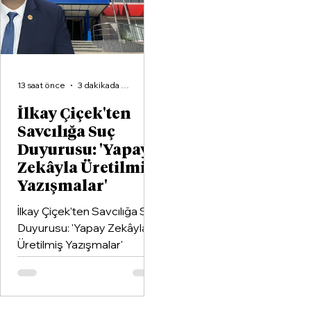
birleştiren kapsamlı bir iş
birliği protokolüne imza attı.
13 saat önce
3 dakikada okunur
İlkay Çiçek'ten
Savcılığa Suç
Duyurusu: 'Yapay
Zekâyla Üretilmiş
Yazışmalar'
İlkay Çiçek'ten Savcılığa Suç
Duyurusu: 'Yapay Zekâyla
Üretilmiş Yazışmalar'