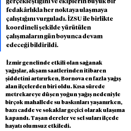
gerçekleştiğini ve ekiplerin büyük bir 
fedakârlıkla her noktaya ulaşmaya 
çalıştığını vurguladı. İZSU ile birlikte 
koordineli şekilde yürütülen 
çalışmaların gün boyunca devam 
edeceği bildirildi.
 İzmir genelinde etkili olan sağanak 
yağışlar, akşam saatlerinden itibaren 
şiddetini artırırken, Bornova en fazla yağış 
alan ilçelerden biri oldu. Kısa sürede 
metrekareye düşen yoğun yağış nedeniyle 
birçok mahallede su baskınları yaşanırken, 
bazı cadde ve sokaklar geçici olarak ulaşıma 
kapandı. Taşan dereler ve sel suları ilçede 
hayatı olumsuz etkiledi.