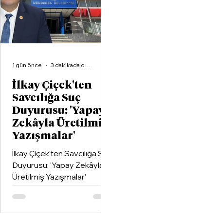
birleştiren kapsamlı bir iş
birliği protokolüne imza attı.
1 gün önce
3 dakikada okunur
İlkay Çiçek'ten
Savcılığa Suç
Duyurusu: 'Yapay
Zekâyla Üretilmiş
Yazışmalar'
İlkay Çiçek'ten Savcılığa Suç
Duyurusu: 'Yapay Zekâyla
Üretilmiş Yazışmalar'