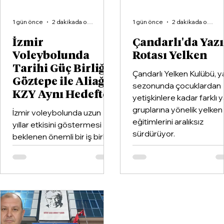
1 gün önce
2 dakikada okunur
1 gün önce
2 dakikada okunur
İzmir
Çandarlı'da Yaz
Voleybolunda
Rotası Yelken
Tarihi Güç Birliği:
Çandarlı Yelken Kulübü, y
Göztepe ile Aliağa
sezonunda çocuklardan
KZY Aynı Hedefte
yetişkinlere kadar farklı 
gruplarına yönelik yelken
İzmir voleybolunda uzun
eğitimlerini aralıksız
yıllar etkisini göstermesi
sürdürüyor.
beklenen önemli bir iş birliği
hayata geçirildi. Kentin köklü
kulüplerinden Göztepe
Spor Kulübü ile İzmir'in en
büyük voleybol altyapı
organizasyonlarından
Aliağa KZY Spor Kulübü,
voleybol branşında güçlerini