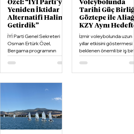
Özel: “İYİ Parti’yi
Voleybolunda
Yeniden İktidar
Tarihi Güç Birliğ
Alternatifi Haline
Göztepe ile Alia
Getirdik”
KZY Aynı Hedeft
İYİ Parti Genel Sekreteri
İzmir voleybolunda uzun
Osman Ertürk Özel,
yıllar etkisini göstermesi
Bergama programının
beklenen önemli bir iş birl
ardından geldiği Dikili’de
hayata geçirildi. Kentin k
partisinin ilçe teşkilatıyla
kulüplerinden Göztepe
buluştu.
Spor Kulübü ile İzmir'in e
büyük voleybol altyapı
organizasyonlarından
Aliağa KZY Spor Kulübü,
voleybol branşında güçle
birleştiren kapsamlı bir iş
birliği protokolüne imza at