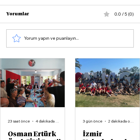
0.0 / 5 (0)
Yorumlar
Yorum yapın ve puanlayın...
Türkiye’nin Yerli Klasiği Anadol,
Balçova’da Görücüye Çıkıyor
23 saat önce
4 dakikada okunur
3 gün önce
2 dakikada okunur
Osman Ertürk
İzmir