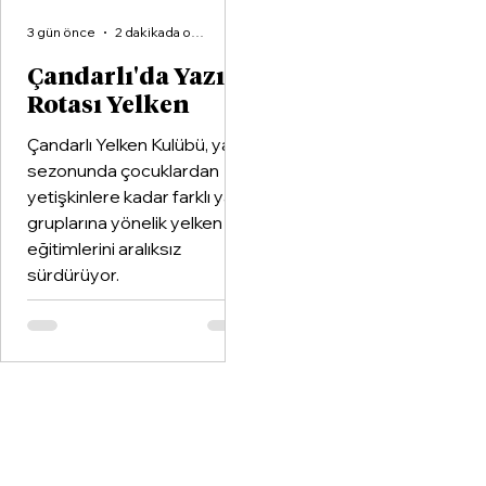
3 gün önce
2 dakikada okunur
Çandarlı'da Yazın
Rotası Yelken
Çandarlı Yelken Kulübü, yaz
sezonunda çocuklardan
yetişkinlere kadar farklı yaş
gruplarına yönelik yelken
eğitimlerini aralıksız
sürdürüyor.