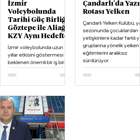
İzmir
Çandarlı'da Yaz
Voleybolunda
Rotası Yelken
Tarihi Güç Birliği:
Çandarlı Yelken Kulübü, y
Göztepe ile Aliağa
sezonunda çocuklardan
KZY Aynı Hedefte
yetişkinlere kadar farklı 
gruplarına yönelik yelken
İzmir voleybolunda uzun
eğitimlerini aralıksız
yıllar etkisini göstermesi
sürdürüyor.
beklenen önemli bir iş birliği
hayata geçirildi. Kentin köklü
kulüplerinden Göztepe
Spor Kulübü ile İzmir'in en
büyük voleybol altyapı
organizasyonlarından
Aliağa KZY Spor Kulübü,
voleybol branşında güçlerini
birleştiren kapsamlı bir iş
birliği protokolüne imza attı.