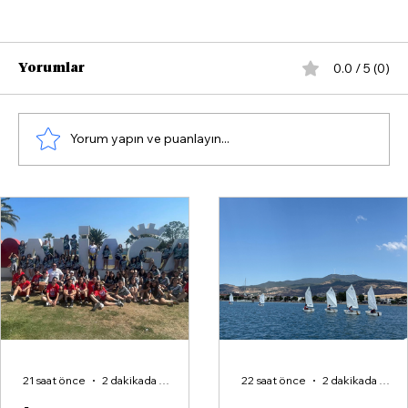
0.0 / 5 (0)
Yorumlar
Yorum yapın ve puanlayın...
Emre Cemil Ayvalı’dan Çarpıcı İddia:
“Operasyon Tugay’ın Şikayetiyle
Başladı”
21 saat önce
2 dakikada okunur
22 saat önce
2 dakikada okunur