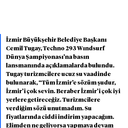
İzmir Büyükşehir Belediye Başkanı 
Cemil Tugay, Techno 293 Wındsurf 
Dünya Şampiyonası’na basın 
lansmanında açıklamalarda bulundu. 
Tugay turizmcilere ucuz su vaadinde 
bulunarak, “Tüm İzmir’e sözüm şudur, 
İzmir’i çok sevin. Beraber İzmir’i çok iyi 
yerlere getireceğiz. Turizmcilere 
verdiğim sözü unutmadım. Su 
fiyatlarında ciddi indirim yapacağım. 
Elimden ne geliyorsa yapmaya devam 