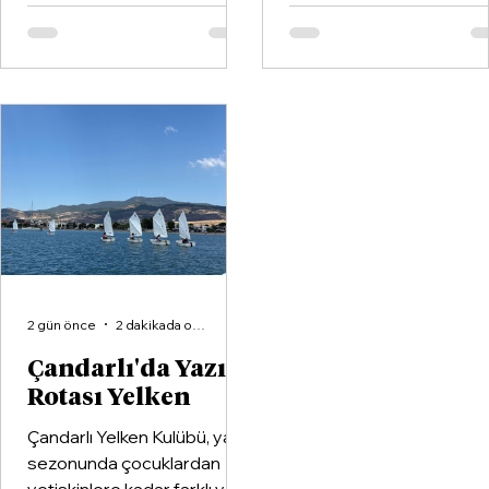
ardından geldiği Dikili’de
hayata geçirildi. Kentin k
partisinin ilçe teşkilatıyla
kulüplerinden Göztepe
buluştu.
Spor Kulübü ile İzmir'in e
büyük voleybol altyapı
organizasyonlarından
Aliağa KZY Spor Kulübü,
voleybol branşında güçle
birleştiren kapsamlı bir iş
birliği protokolüne imza at
2 gün önce
2 dakikada okunur
Çandarlı'da Yazın
Rotası Yelken
Çandarlı Yelken Kulübü, yaz
sezonunda çocuklardan