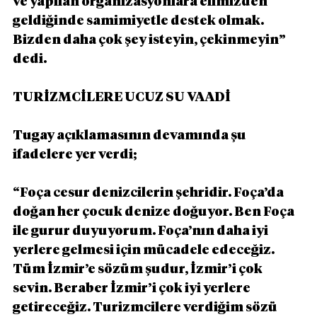
ve yapılan organizasyonlara elimizden 
geldiğinde samimiyetle destek olmak. 
Bizden daha çok şey isteyin, çekinmeyin” 
dedi.
TURİZMCİLERE UCUZ SU VAADİ
Tugay açıklamasının devamında şu 
ifadelere yer verdi;
“Foça cesur denizcilerin şehridir. Foça’da 
doğan her çocuk denize doğuyor. Ben Foça 
ile gurur duyuyorum. Foça’nın daha iyi 
yerlere gelmesi için mücadele edeceğiz. 
Tüm İzmir’e sözüm şudur, İzmir’i çok 
sevin. Beraber İzmir’i çok iyi yerlere 
getireceğiz. Turizmcilere verdiğim sözü 