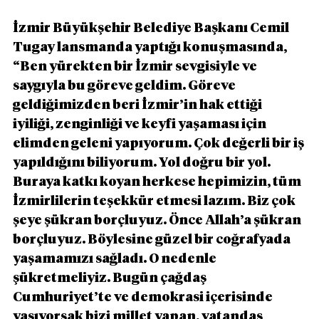
İzmir Büyükşehir Belediye Başkanı Cemil 
Tugay lansmanda yaptığı konuşmasında, 
“Ben yürekten bir İzmir sevgisiyle ve 
saygıyla bu göreve geldim. Göreve 
geldiğimizden beri İzmir’in hak ettiği 
iyiliği, zenginliği ve keyfi yaşaması için 
elimden geleni yapıyorum. Çok değerli bir iş 
yapıldığını biliyorum. Yol doğru bir yol. 
Buraya katkı koyan herkese hepimizin, tüm 
İzmirlilerin teşekkür etmesi lazım. Biz çok 
şeye şükran borçluyuz. Önce Allah’a şükran 
borçluyuz. Böylesine güzel bir coğrafyada 
yaşamamızı sağladı. O nedenle 
şükretmeliyiz. Bugün çağdaş 
Cumhuriyet’te ve demokrasi içerisinde 
yaşıyorsak bizi millet yapan, vatandaş 