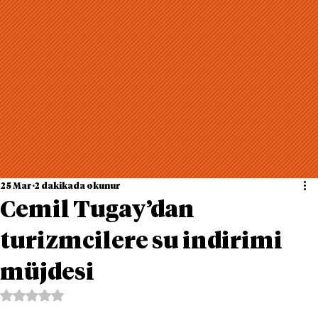
25 Mar
2 dakikada okunur
Cemil Tugay’dan
turizmcilere su indirimi
müjdesi
5 üzerinden NaN yıldız