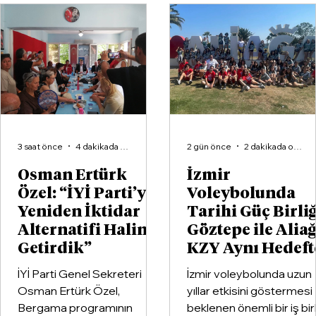
İzmir Techno 293 Dünya
Şampiyonası İçin Tek Yürek
3 saat önce
4 dakikada okunur
2 gün önce
2 dakikada okunur
Osman Ertürk
İzmir
Özel: “İYİ Parti’yi
Voleybolunda
Yeniden İktidar
Tarihi Güç Birliğ
Alternatifi Haline
Göztepe ile Alia
Getirdik”
KZY Aynı Hedeft
İYİ Parti Genel Sekreteri
İzmir voleybolunda uzun
Osman Ertürk Özel,
yıllar etkisini göstermesi
Bergama programının
beklenen önemli bir iş birl