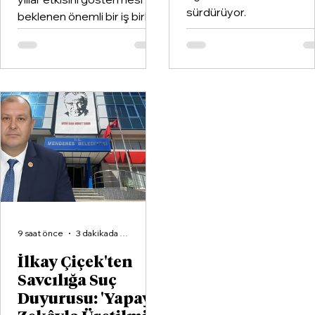
sürdürüyor.
beklenen önemli bir iş birliği
hayata geçirildi. Kentin köklü
kulüplerinden Göztepe
Spor Kulübü ile İzmir'in en
büyük voleybol altyapı
organizasyonlarından
Aliağa KZY Spor Kulübü,
voleybol branşında güçlerini
birleştiren kapsamlı bir iş
birliği protokolüne imza attı.
9 saat önce
3 dakikada okunur
İlkay Çiçek'ten
Savcılığa Suç
Duyurusu: 'Yapay