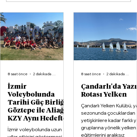
Çandarlı'da Yazın Rotası Yelken
8 saat önce
2 dakikada okunur
8 saat önce
2 dakikada okunur
İzmir
Çandarlı'da Yaz
Voleybolunda
Rotası Yelken
Tarihi Güç Birliği:
Çandarlı Yelken Kulübü, y
Göztepe ile Aliağa
sezonunda çocuklardan
KZY Aynı Hedefte
yetişkinlere kadar farklı 
gruplarına yönelik yelken
İzmir voleybolunda uzun
eğitimlerini aralıksız
yıllar etkisini göstermesi