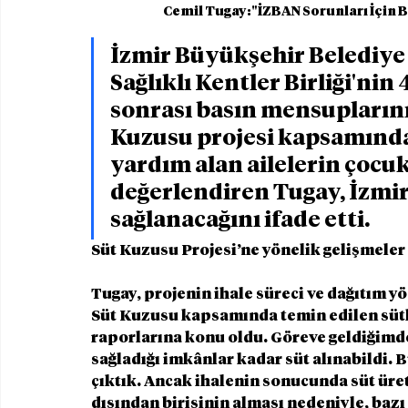
Cemil Tugay:"İZBAN Sorunları İçin 
İzmir Büyükşehir Belediye 
Sağlıklı Kentler Birliği'nin
sonrası basın mensuplarının
Kuzusu projesi kapsamında 
yardım alan ailelerin çocu
değerlendiren Tugay, İzmir’
sağlanacağını ifade etti.
Süt Kuzusu Projesi’ne yönelik gelişmeler
Tugay, projenin ihale süreci ve dağıtım 
Süt Kuzusu kapsamında temin edilen sütle
raporlarına konu oldu. Göreve geldiğimde
sağladığı imkânlar kadar süt alınabildi. B
çıktık. Ancak ihalenin sonucunda süt üret
dışından birisinin alması nedeniyle, bazı 