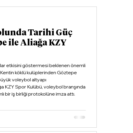
olunda Tarihi Güç
pe ile Aliağa KZY
llar etkisini göstermesi beklenen önemli
ldi. Kentin köklü kulüplerinden Göztepe
 büyük voleybol altyapı
ğa KZY Spor Kulübü, voleybol branşında
ı bir iş birliği protokolüne imza attı.