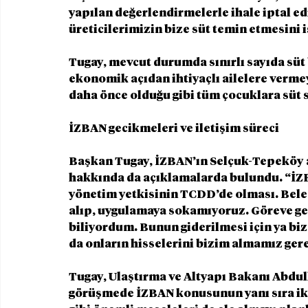
yapılan değerlendirmelerle ihale iptal edi
üreticilerimizin bize süt temin etmesini i
Tugay, mevcut durumda sınırlı sayıda süt
ekonomik açıdan ihtiyaçlı ailelere vermeye
daha önce olduğu gibi tüm çocuklara süt 
İZBAN gecikmeleri ve iletişim süreci
Başkan Tugay, İZBAN’ın Selçuk-Tepeköy 
hakkında da açıklamalarda bulundu. “İZBAN
yönetim yetkisinin TCDD’de olması. Beledi
alıp, uygulamaya sokamıyoruz. Göreve geld
biliyordum. Bunun giderilmesi için ya biz
da onların hisselerini bizim almamız ger
Tugay, Ulaştırma ve Altyapı Bakanı Abdulk
görüşmede İZBAN konusunun yanı sıra ikin