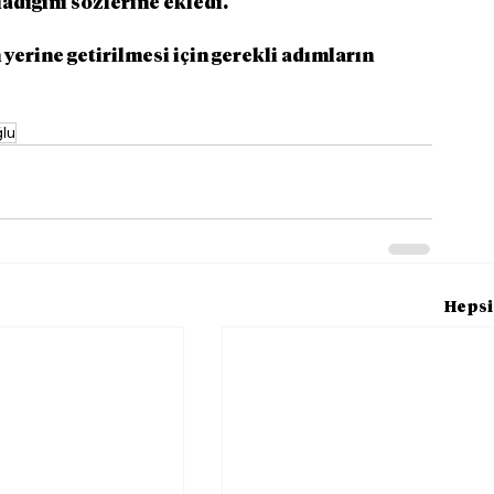
adığını sözlerine ekledi.
yerine getirilmesi için gerekli adımların 
ğlu
Hepsi