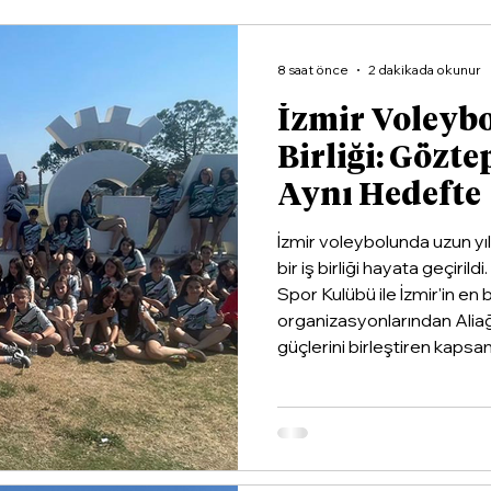
8 saat önce
2 dakikada okunur
İzmir Voleyb
Birliği: Gözte
Aynı Hedefte
İzmir voleybolunda uzun yı
bir iş birliği hayata geçiri
Spor Kulübü ile İzmir'in en
organizasyonlarından Alia
güçlerini birleştiren kapsaml