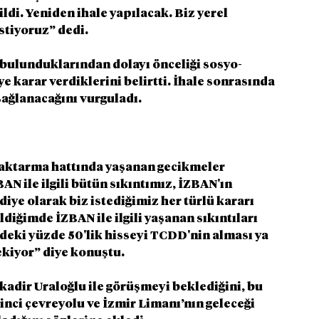
ldi. Yeniden ihale yapılacak. Biz yerel 
stiyoruz” dedi.
 bulunduklarından dolayı önceliği sosyo-
 karar verdiklerini belirtti. İhale sonrasında 
sağlanacağını vurguladı.
aktarma hattında yaşanan gecikmeler 
 ile ilgili bütün sıkıntımız, İZBAN'ın 
ye olarak biz istediğimiz her türlü kararı 
iğimde İZBAN ile ilgili yaşanan sıkıntıları 
deki yüzde 50'lik hisseyi TCDD'nin alması ya 
ekiyor” diye konuştu.
adir Uraloğlu ile görüşmeyi beklediğini, bu 
ci çevreyolu ve İzmir Limanı’nın geleceği 