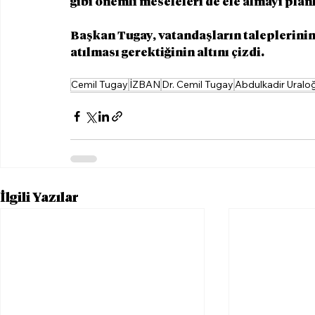
gibi önemli meseleleri de ele almayı planl
Başkan Tugay, vatandaşların taleplerinin 
atılması gerektiğinin altını çizdi.
Cemil Tugay
İZBAN
Dr. Cemil Tugay
Abdulkadir Uralo
İlgili Yazılar