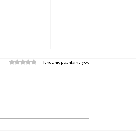
5 üzerinden 0 yıldız
Henüz hiç puanlama yok
ünmez Çankırı:
Türkiye Kart Projesi’ne
Otoparkı'nın
İzmir de Dahil: 18 İlde
lmesi İçin
Kullanıma Açılıyor!
alktı!"