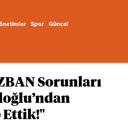
Yönetimler
Spor
Güncel
İZBAN Sorunları
loğlu’ndan
Ettik!"