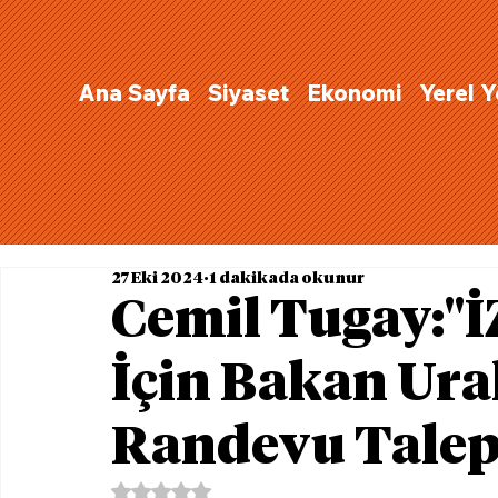
Ana Sayfa
Siyaset
Ekonomi
Yerel 
27 Eki 2024
1 dakikada okunur
Cemil Tugay:"
İçin Bakan Ura
Randevu Talep 
5 üzerinden NaN yıldız