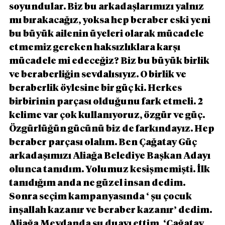
soyundular. Biz bu arkadaşlarımızı yalnız 
mı bırakacağız, yoksa hep beraber eski yeni 
bu büyük ailenin üyeleri olarak mücadele 
etmemiz gereken haksızlıklara karşı 
mücadele mi edeceğiz? Biz bu büyük birlik 
ve beraberliğin sevdalısıyız. O birlik ve 
beraberlik öylesine bir güç ki. Herkes 
birbirinin parçası olduğunu fark etmeli. 2 
kelime var çok kullanıyoruz, özgür ve güç. 
Özgürlüğün gücünü biz de farkındayız. Hep 
beraber parçası olalım. Ben Çağatay Güç 
arkadaşımızı Aliağa Belediye Başkan Adayı 
olunca tanıdım. Yolumuz kesişmemişti. İlk 
tanıdığım anda ne güzel insan dedim. 
Sonra seçim kampanyasında ‘ şu çocuk 
inşallah kazanır ve beraber kazanır’ dedim. 
Aliağa Meydanda şu duayı ettim, ‘Çağatay 