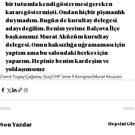
bir tutumla kendi göstermesi gereken 
kararı göstermişti. Ondan hiçbir pişmanlık 
duymadım. Bugün de kurultay delegesi 
adayı değilim. Benim yerime Balçova İlçe 
başkanımız Murat Aküzüm kurultay 
delegesi. Onun haksızlığa uğramaması için 
yaptım ama bu salondaki herkes için 
yaparım. Hepiniz benim kardeşim ve 
yoldaşımsınız
Cemil Tugay
Çağatay Güç
CHP İzmir İl Kongresi
Murat Aküzüm
Hepsini Gör
Son Yazılar