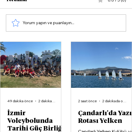
Yorum yapın ve puanlayın...
Çandarlı'da Yazın Rotası Yelken
49 dakika önce
2 dakikada okunur
2 saat önce
2 dakikada okunur
İzmir
Çandarlı'da Yaz
Voleybolunda
Rotası Yelken
Tarihi Güç Birliği:
Çandarlı Yelken Kulübü, y