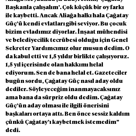
Başkanla çalışalım’. Çok küçük bir oy farkı 
ile kaybetti. Ancak Aliağa halkı hala Çağatay 
Güç’ü kendi evlatları gibi seviyor. Bu çocuk 
bizim evladımız diyorlar. İnşaat mühendisi 
ve belediyecilik tecrübesi olduğu için Genel 
Sekreter Yardımcımız olur musun dedim. O 
da kabul etti ve 1,5 yıldır birlikte çalışıyoruz. 
1,5 yıl içerisinde olan hakkımı helal 
ediyorum. Sen de bana helal et. Gazeteciler 
bugün sordu, Çağatay Güç nasıl aday oldu 
dediler. Söyleyeceğim inanmayacaksınız 
ama bana da sürpriz oldu dedim. Çağatay 
Güç’ün aday olması ile ilgili önerisini 
başkaları ortaya attı. Ben önce sessiz kaldım 
çünkü Çağatay’ı kaybetmek istemedim” 
dedi.