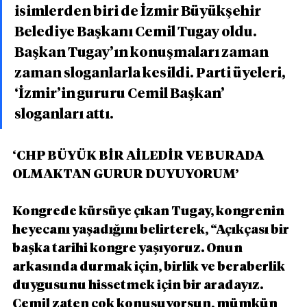
isimlerden biri de İzmir Büyükşehir 
Belediye Başkanı Cemil Tugay oldu. 
Başkan Tugay’ın konuşmaları zaman 
zaman sloganlarla kesildi. Parti üyeleri, 
‘İzmir’in gururu Cemil Başkan’ 
sloganları attı.
‘CHP BÜYÜK BİR AİLEDİR VE BURADA 
OLMAKTAN GURUR DUYUYORUM’
Kongrede kürsüye çıkan Tugay, kongrenin 
heyecanı yaşadığını belirterek, “Açıkçası bir 
başka tarihi kongre yaşıyoruz. Onun 
arkasında durmak için, birlik ve beraberlik 
duygusunu hissetmek için bir aradayız. 
Cemil zaten çok konuşuyorsun, mümkün 