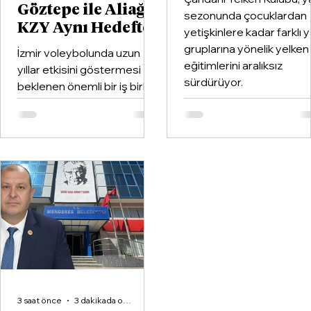
Göztepe ile Aliağa
sezonunda çocuklardan
KZY Aynı Hedefte
yetişkinlere kadar farklı 
gruplarına yönelik yelken
İzmir voleybolunda uzun
eğitimlerini aralıksız
yıllar etkisini göstermesi
sürdürüyor.
beklenen önemli bir iş birliği
hayata geçirildi. Kentin köklü
kulüplerinden Göztepe
Spor Kulübü ile İzmir'in en
büyük voleybol altyapı
organizasyonlarından
Aliağa KZY Spor Kulübü,
voleybol branşında güçlerini
birleştiren kapsamlı bir iş
birliği protokolüne imza attı.
3 saat önce
3 dakikada okunur