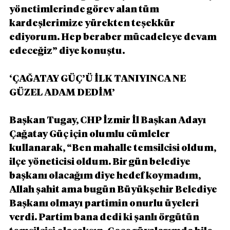
yönetimlerinde görev alan tüm 
kardeşlerimize yürekten teşekkür 
ediyorum. Hep beraber mücadeleye devam 
edeceğiz” diye konuştu.
‘ÇAĞATAY GÜÇ’Ü İLK TANIYINCA NE 
GÜZEL ADAM DEDİM’
Başkan Tugay, CHP İzmir İl Başkan Adayı 
Çağatay Güç için olumlu cümleler 
kullanarak, “Ben mahalle temsilcisi oldum, 
ilçe yöneticisi oldum. Bir gün belediye 
başkanı olacağım diye hedef koymadım, 
Allah şahit ama bugün Büyükşehir Belediye 
Başkanı olmayı partimin onurlu üyeleri 
verdi. Partim bana dedi ki şanlı örgütün 