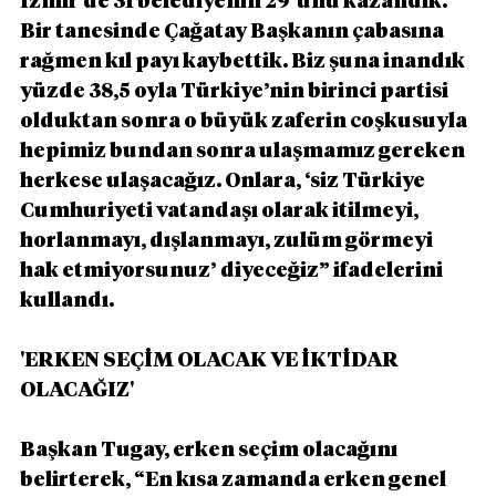
İzmir’de 31 belediyenin 29’unu kazandık. 
Bir tanesinde Çağatay Başkanın çabasına 
rağmen kıl payı kaybettik. Biz şuna inandık 
yüzde 38,5 oyla Türkiye’nin birinci partisi 
olduktan sonra o büyük zaferin coşkusuyla 
hepimiz bundan sonra ulaşmamız gereken 
herkese ulaşacağız. Onlara, ‘siz Türkiye 
Cumhuriyeti vatandaşı olarak itilmeyi, 
horlanmayı, dışlanmayı, zulüm görmeyi 
hak etmiyorsunuz’ diyeceğiz” ifadelerini 
kullandı.
'ERKEN SEÇİM OLACAK VE İKTİDAR 
OLACAĞIZ'
Başkan Tugay, erken seçim olacağını 
belirterek, “En kısa zamanda erken genel 