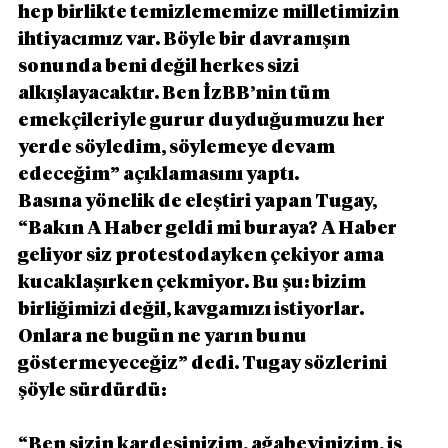
hep birlikte temizlememize milletimizin 
ihtiyacımız var. Böyle bir davranışın 
sonunda beni değil herkes sizi 
alkışlayacaktır. Ben İzBB’nin tüm 
emekçileriyle gurur duyduğumuzu her 
yerde söyledim, söylemeye devam 
edeceğim” açıklamasını yaptı.
Basına yönelik de eleştiri yapan Tugay, 
“Bakın A Haber geldi mi buraya? A Haber 
geliyor siz protestodayken çekiyor ama 
kucaklaşırken çekmiyor. Bu şu: bizim 
birliğimizi değil, kavgamızı istiyorlar. 
Onlara ne bugün ne yarın bunu 
göstermeyeceğiz” dedi. Tugay sözlerini 
şöyle sürdürdü:
“Ben sizin kardeşinizim, ağabeyinizim, iş 