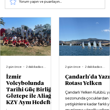
Yorum yapın ve puanlayın...
Menderes Belediyesi'ne Operasyon:
Başkan İlkay Çiçek Dahil 16 Gözaltı
Kararı
2 gün önce
2 dakikada okunur
2 gün önce
2 dakikada okunur
İzmir
Çandarlı'da Yaz
Voleybolunda
Rotası Yelken
Tarihi Güç Birliği:
Çandarlı Yelken Kulübü, y
Göztepe ile Aliağa
sezonunda çocuklardan
KZY Aynı Hedefte
yetişkinlere kadar farklı 
gruplarına yönelik yelken