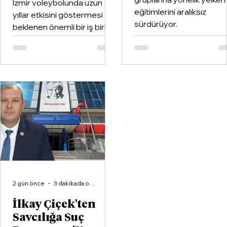
İzmir voleybolunda uzun
eğitimlerini aralıksız
yıllar etkisini göstermesi
sürdürüyor.
beklenen önemli bir iş birliği
hayata geçirildi. Kentin köklü
kulüplerinden Göztepe
Spor Kulübü ile İzmir'in en
büyük voleybol altyapı
organizasyonlarından
Aliağa KZY Spor Kulübü,
voleybol branşında güçlerini
birleştiren kapsamlı bir iş
birliği protokolüne imza attı.
2 gün önce
3 dakikada okunur
İlkay Çiçek'ten
Savcılığa Suç