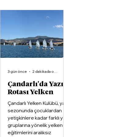
büyük voleybol altyapı
organizasyonlarından
Aliağa KZY Spor Kulübü,
voleybol branşında güçle
birleştiren kapsamlı bir iş
birliği protokolüne imza at
3 gün önce
2 dakikada okunur
Çandarlı'da Yazın
Rotası Yelken
Çandarlı Yelken Kulübü, yaz
sezonunda çocuklardan
yetişkinlere kadar farklı yaş
gruplarına yönelik yelken
eğitimlerini aralıksız