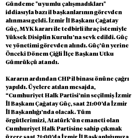
Gündeme "uyumlu çalışmadıkları" 
iddiasıyla bazı il başkanlarının görevden 
alınması geldi. İzmir İl Başkanı Çağatay 
Güç, MYK kararı ile tedbirli ihraç istemiyle 
Yüksek Disiplin Kurulu’na sevk edildi. Güç 
ve yönetimi görevden alındı. Güç’ün yerine 
Önceki Dönem Çiğli İlçe Başkanı Utku 
Gümrükçü atandı.
Kararın ardından CHP il binası önüne çağrı 
yapıldı. Üyelere atılan mesajda, 
“Cumhuriyet Halk Partisi’nin seçilmiş İzmir 
İl Başkanı Çağatay Güç, saat 21:00’da İzmir 
İl Başkanlığı’nda olacak. Tüm 
örgütlerimizi, Atatürk’ün emaneti olan 
Cumhuriyet Halk Partisine sahip çıkmak 
üzere saat 21:00’da İzmir İl Başkanlığımıza 