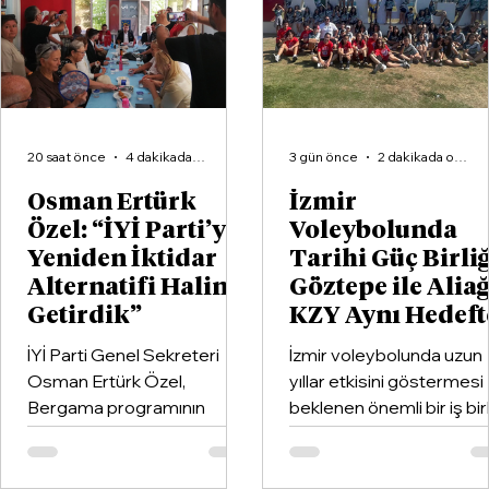
20 saat önce
4 dakikada okunur
3 gün önce
2 dakikada okunur
Osman Ertürk
İzmir
Özel: “İYİ Parti’yi
Voleybolunda
Yeniden İktidar
Tarihi Güç Birliğ
Alternatifi Haline
Göztepe ile Alia
Getirdik”
KZY Aynı Hedeft
İYİ Parti Genel Sekreteri
İzmir voleybolunda uzun
Osman Ertürk Özel,
yıllar etkisini göstermesi
Bergama programının
beklenen önemli bir iş birl
ardından geldiği Dikili’de
hayata geçirildi. Kentin k
partisinin ilçe teşkilatıyla
kulüplerinden Göztepe
buluştu.
Spor Kulübü ile İzmir'in e