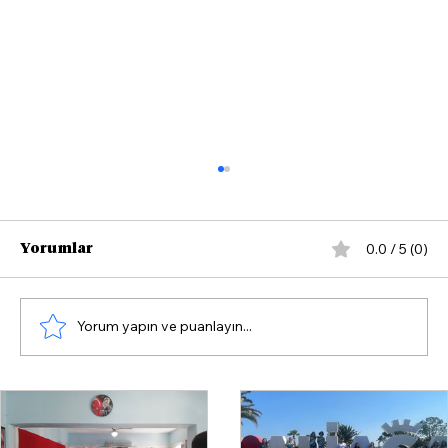
0.0 / 5 (0)
Yorumlar
Yorum yapın ve puanlayın...
Çağatay Güç'ten İlk Çıkış: “Karar
Yok Hükmündedir”