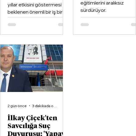
eğitimlerini aralıksız
yıllar etkisini göstermesi
sürdürüyor.
beklenen önemli bir iş birliği
hayata geçirildi. Kentin köklü
kulüplerinden Göztepe
Spor Kulübü ile İzmir'in en
büyük voleybol altyapı
organizasyonlarından
Aliağa KZY Spor Kulübü,
voleybol branşında güçlerini
birleştiren kapsamlı bir iş
birliği protokolüne imza attı.
2 gün önce
3 dakikada okunur
İlkay Çiçek'ten
Savcılığa Suç
Duyurusu: 'Yapay