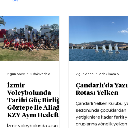
İzmir 9 Eylül Coşkusuna Hazır
2 gün önce
2 dakikada okunur
2 gün önce
2 dakikada okunur
İzmir
Çandarlı'da Yaz
Voleybolunda
Rotası Yelken
Tarihi Güç Birliği:
Çandarlı Yelken Kulübü, y
Göztepe ile Aliağa
sezonunda çocuklardan
KZY Aynı Hedefte
yetişkinlere kadar farklı 
gruplarına yönelik yelken
İzmir voleybolunda uzun