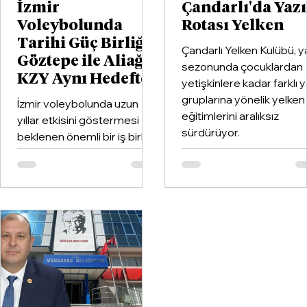
İzmir
Çandarlı'da Yaz
Voleybolunda
Rotası Yelken
Tarihi Güç Birliği:
Çandarlı Yelken Kulübü, y
Göztepe ile Aliağa
sezonunda çocuklardan
KZY Aynı Hedefte
yetişkinlere kadar farklı 
gruplarına yönelik yelken
İzmir voleybolunda uzun
eğitimlerini aralıksız
yıllar etkisini göstermesi
sürdürüyor.
beklenen önemli bir iş birliği
hayata geçirildi. Kentin köklü
kulüplerinden Göztepe
Spor Kulübü ile İzmir'in en
büyük voleybol altyapı
organizasyonlarından
Aliağa KZY Spor Kulübü,
voleybol branşında güçlerini
birleştiren kapsamlı bir iş
birliği protokolüne imza attı.