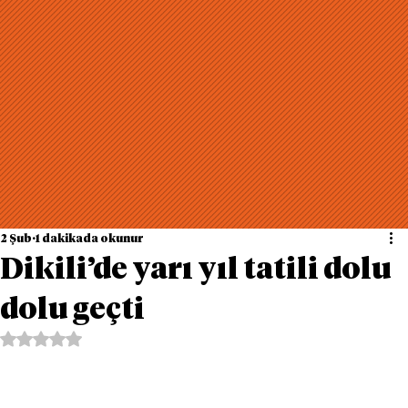
2 Şub
1 dakikada okunur
Dikili’de yarı yıl tatili dolu
dolu geçti
5 üzerinden NaN yıldız