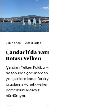
Aliağa KZY Spor Kulübü,
voleybol branşında güçle
birleştiren kapsamlı bir iş
birliği protokolüne imza at
3 gün önce
2 dakikada okunur
Çandarlı'da Yazın
Rotası Yelken
Çandarlı Yelken Kulübü, yaz
sezonunda çocuklardan
yetişkinlere kadar farklı yaş
gruplarına yönelik yelken
eğitimlerini aralıksız
sürdürüyor.