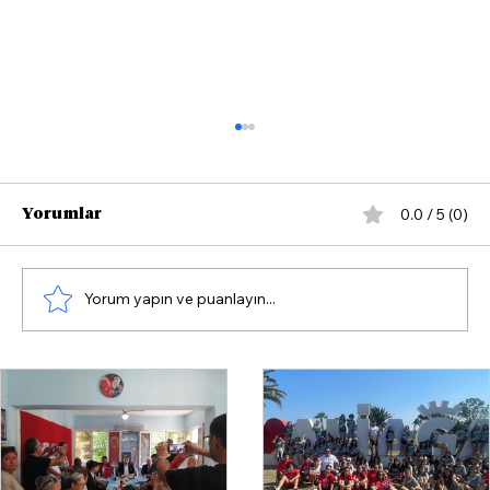
0.0 / 5 (0)
Yorumlar
Yorum yapın ve puanlayın...
Osman Ertürk Özel: “Bize yeni
masallar anlatıp uyutmak
istiyorlar”