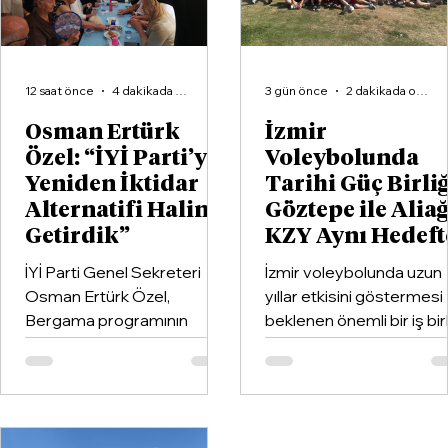
12 saat önce
4 dakikada okunur
3 gün önce
2 dakikada okunur
Osman Ertürk
İzmir
Özel: “İYİ Parti’yi
Voleybolunda
Yeniden İktidar
Tarihi Güç Birliğ
Alternatifi Haline
Göztepe ile Alia
Getirdik”
KZY Aynı Hedeft
İYİ Parti Genel Sekreteri
İzmir voleybolunda uzun
Osman Ertürk Özel,
yıllar etkisini göstermesi
Bergama programının
beklenen önemli bir iş birl
ardından geldiği Dikili’de
hayata geçirildi. Kentin k
partisinin ilçe teşkilatıyla
kulüplerinden Göztepe
buluştu.
Spor Kulübü ile İzmir'in e
büyük voleybol altyapı
organizasyonlarından