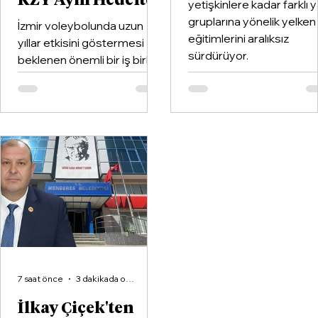
KZY Aynı Hedefte
yetişkinlere kadar farklı 
gruplarına yönelik yelken
İzmir voleybolunda uzun
eğitimlerini aralıksız
yıllar etkisini göstermesi
sürdürüyor.
beklenen önemli bir iş birliği
hayata geçirildi. Kentin köklü
kulüplerinden Göztepe
Spor Kulübü ile İzmir'in en
büyük voleybol altyapı
organizasyonlarından
Aliağa KZY Spor Kulübü,
voleybol branşında güçlerini
birleştiren kapsamlı bir iş
birliği protokolüne imza attı.
7 saat önce
3 dakikada okunur
İlkay Çiçek'ten