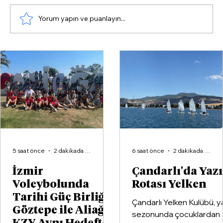
Yorum yapın ve puanlayın...
Çandarlı'da Yazın Rotası Yelken
5 saat önce
2 dakikada okunur
6 saat önce
2 dakikada okunur
İzmir
Çandarlı'da Yaz
Voleybolunda
Rotası Yelken
Tarihi Güç Birliği:
Çandarlı Yelken Kulübü, y
Göztepe ile Aliağa
sezonunda çocuklardan