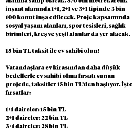
alanına sahip olacak. 370 bin metrekarelik 
inşaat alanında 1+1, 2+1 ve 3+1 tipinde 3 bin 
100 konut inşa edilecek. Proje kapsamında 
sosyal yaşam alanları, spor tesisleri, sağlık 
birimleri, kreş ve yeşil alanlar da yer alacak.
15 bin TL taksit ile ev sahibi olun!
Vatandaşlara ev kirasından daha düşük 
bedellerle ev sahibi olma fırsatı sunan 
projede, taksitler 15 bin TL’den başlıyor. İşte 
fırsatlar:
1+1 daireler: 15 bin TL
2+1 daireler: 22 bin TL
3+1 daireler: 28 bin TL