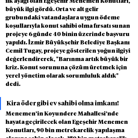
ilk ayağı olan Egeşehir Menemen Konutları, 
büyük ilgi gördü. Orta ve alt gelir 
grubundaki vatandaşlara uygun ödeme 
koşullarıyla konut sahibi olma fırsatı sunan 
projeye 6 günde 40 binin üzerinde başvuru 
yapıldı. İzmir Büyükşehir Belediye Başkanı 
Cemil Tugay, projeye gösterilen yoğun ilgiyi 
değerlendirerek, "Barınma artık büyük bir 
kriz. Konut sorununa çözüm üretmek için 
yerel yönetim olarak sorumluluk aldık" 
dedi.
Kira öder gibi ev sahibi olma imkanı!
Menemen’in Koyundere Mahallesi’nde 
hayata geçirilecek olan Egeşehir Menemen 
Konutları, 90 bin metrekarelik yapılaşma 