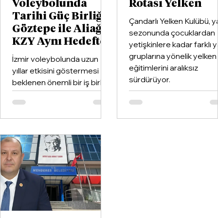
Voleybolunda
Rotası Yelken
Tarihi Güç Birliği:
Çandarlı Yelken Kulübü, y
Göztepe ile Aliağa
sezonunda çocuklardan
KZY Aynı Hedefte
yetişkinlere kadar farklı 
gruplarına yönelik yelken
İzmir voleybolunda uzun
eğitimlerini aralıksız
yıllar etkisini göstermesi
sürdürüyor.
beklenen önemli bir iş birliği
hayata geçirildi. Kentin köklü
kulüplerinden Göztepe
Spor Kulübü ile İzmir'in en
büyük voleybol altyapı
organizasyonlarından
Aliağa KZY Spor Kulübü,
voleybol branşında güçlerini
birleştiren kapsamlı bir iş
birliği protokolüne imza attı.