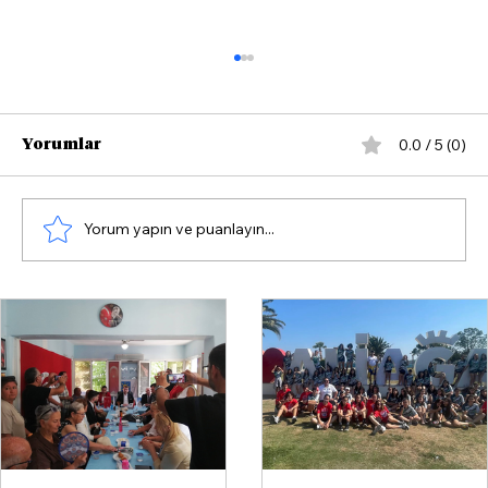
0.0 / 5 (0)
Yorumlar
Yorum yapın ve puanlayın...
İzmir Voleybolunda Tarihi Güç
Birliği: Göztepe ile Aliağa KZY Aynı
Hedefte