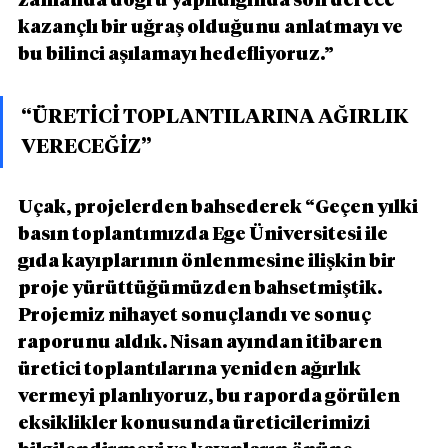
zamanda doğru yapıldığında son derece 
kazançlı bir uğraş olduğunu anlatmayı ve 
bu bilinci aşılamayı hedefliyoruz.”
“ÜRETİCİ TOPLANTILARINA AĞIRLIK 
VERECEĞİZ”
Uçak, projelerden bahsederek “Geçen yılki 
basın toplantımızda Ege Üniversitesi ile 
gıda kayıplarının önlenmesine ilişkin bir 
proje yürüttüğümüzden bahsetmiştik. 
Projemiz nihayet sonuçlandı ve sonuç 
raporunu aldık. Nisan ayından itibaren 
üretici toplantılarına yeniden ağırlık 
vermeyi planlıyoruz, bu raporda görülen 
eksiklikler konusunda üreticilerimizi 