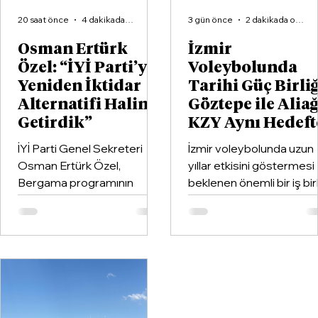
20 saat önce
4 dakikada okunur
3 gün önce
2 dakikada okunur
Osman Ertürk
İzmir
Özel: “İYİ Parti’yi
Voleybolunda
Yeniden İktidar
Tarihi Güç Birliğ
Alternatifi Haline
Göztepe ile Alia
Getirdik”
KZY Aynı Hedeft
İYİ Parti Genel Sekreteri
İzmir voleybolunda uzun
Osman Ertürk Özel,
yıllar etkisini göstermesi
Bergama programının
beklenen önemli bir iş birl
ardından geldiği Dikili’de
hayata geçirildi. Kentin k
partisinin ilçe teşkilatıyla
kulüplerinden Göztepe
buluştu.
Spor Kulübü ile İzmir'in e
büyük voleybol altyapı
organizasyonlarından
Aliağa KZY Spor Kulübü,
voleybol branşında güçle