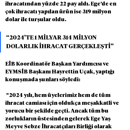
ihracatından yüzde 22 pay aldı. Ege’de en 
çok ihracatı yapılan ürün ise 319 milyon 
dolar ile turşular oldu.
“2024’TE 1 MİLYAR 314 MİLYON 
DOLARLIK İHRACAT GERÇEKLEŞTİ”
EİB Koordinatör Başkan Yardımcısı ve 
EYMSİB Başkanı Hayrettin Uçak, yaptığı 
konuşmada şunları söyledi:
 “2024 yılı, hem üyelerimiz hem de tüm 
ihracat camiası için oldukça meşakkatli ve 
yorucu bir şekilde geçti. Ancak tüm bu 
zorlukların üstesinden gelerek Ege Yaş 
Meyve Sebze İhracatçıları Birliği olarak 