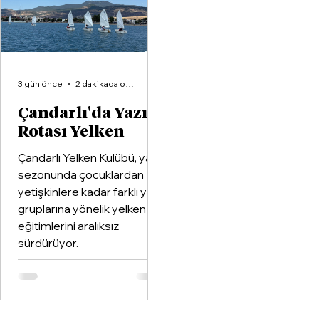
birleştiren kapsamlı bir iş
birliği protokolüne imza at
3 gün önce
2 dakikada okunur
Çandarlı'da Yazın
Rotası Yelken
Çandarlı Yelken Kulübü, yaz
sezonunda çocuklardan
yetişkinlere kadar farklı yaş
gruplarına yönelik yelken
eğitimlerini aralıksız
sürdürüyor.