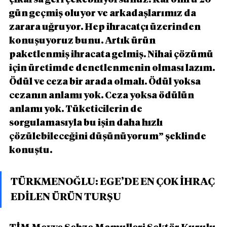
gün geçmiş oluyor ve arkadaşlarımız da 
zarara uğruyor. Hep ihracatçı üzerinden 
konuşuyoruz bunu. Artık ürün 
paketlenmiş ihracata gelmiş. Nihai çözümü 
için üretimde denetlenmenin olması lazım. 
Ödül ve ceza bir arada olmalı. Ödül yoksa 
cezanın anlamı yok. Ceza yoksa ödülün 
anlamı yok. Tüketicilerin de 
sorgulamasıyla bu işin daha hızlı 
çözülebileceğini düşünüyorum” şeklinde 
konuştu.
TÜRKMENOĞLU: EGE’DE EN ÇOK İHRAÇ 
EDİLEN ÜRÜN TURŞU