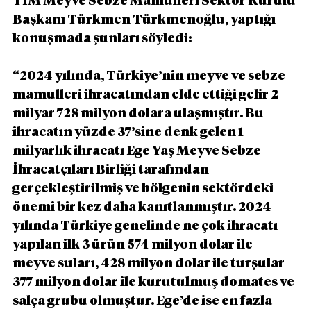
TİM Meyve Sebze Mamulleri Sektör Kurulu 
Başkanı Türkmen Türkmenoğlu, yaptığı 
konuşmada şunları söyledi:
“2024 yılında, Türkiye’nin meyve ve sebze 
mamulleri ihracatından elde ettiği gelir 2 
milyar 728 milyon dolara ulaşmıştır. Bu 
ihracatın yüzde 37’sine denk gelen 1 
milyarlık ihracatı Ege Yaş Meyve Sebze 
İhracatçıları Birliği tarafından 
gerçekleştirilmiş ve bölgenin sektördeki 
önemi bir kez daha kanıtlanmıştır. 2024 
yılında Türkiye genelinde ne çok ihracatı 
yapılan ilk 3 ürün 574 milyon dolar ile 
meyve suları, 428 milyon dolar ile turşular 
377 milyon dolar ile kurutulmuş domates ve 
salça grubu olmuştur. Ege’de ise en fazla 