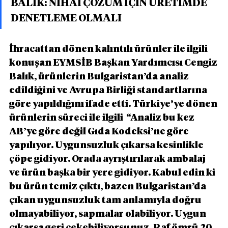
BALIK: NİHAİ ÇÖZÜM İÇİN ÜRETİMDE 
DENETLEME OLMALI
İhracattan dönen kalıntılı ürünler ile ilgili 
konuşan EYMSİB Başkan Yardımcısı Cengiz 
Balık, ürünlerin Bulgaristan’da analiz 
edildiğini ve Avrupa Birliği standartlarına 
göre yapıldığını ifade etti. Türkiye’ye dönen 
ürünlerin süreci ile ilgili  “Analiz bu kez 
AB’ye göre değil Gıda Kodeksi’ne göre 
yapılıyor. Uygunsuzluk çıkarsa kesinlikle 
çöpe gidiyor. Orada ayrıştırılarak ambalaj 
ve ürün başka bir yere gidiyor. Kabul edin ki 
bu ürün temiz çıktı, bazen Bulgaristan’da 
çıkan uygunsuzluk tam anlamıyla doğru 
olmayabiliyor, sapmalar olabiliyor. Uygun 
çıkarsa geri çekebiliyorsunuz. Raf ömrü 20 