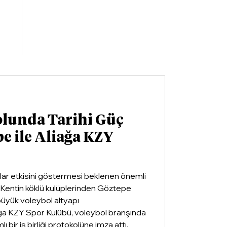
r
olunda Tarihi Güç
pe ile Aliağa KZY
llar etkisini göstermesi beklenen önemli
ldi. Kentin köklü kulüplerinden Göztepe
 büyük voleybol altyapı
ğa KZY Spor Kulübü, voleybol branşında
ı bir iş birliği protokolüne imza attı.