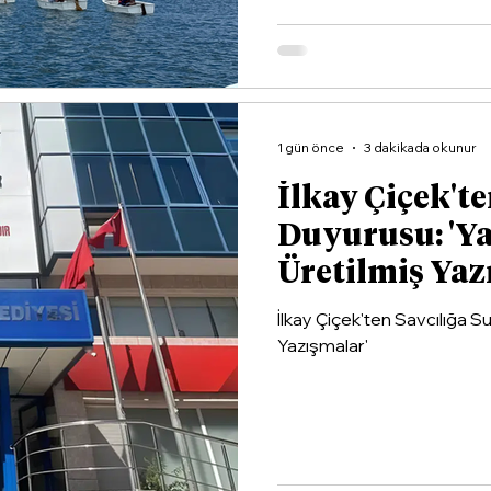
1 gün önce
3 dakikada okunur
İlkay Çiçek'te
Duyurusu: 'Y
Üretilmiş Yaz
İlkay Çiçek'ten Savcılığa 
Yazışmalar'