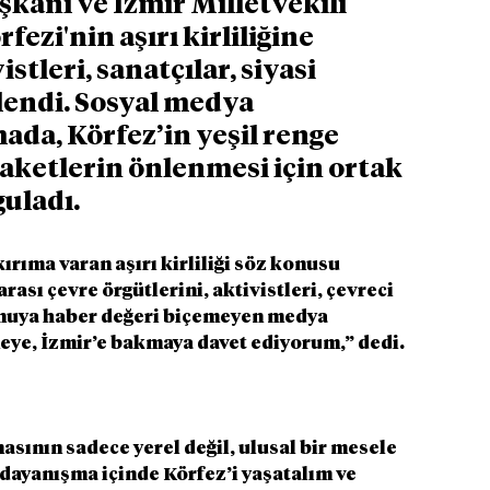
şkanı ve İzmir Milletvekili 
ezi'nin aşırı kirliliğine 
tleri, sanatçılar, siyasi 
slendi. Sosyal medya 
da, Körfez’in yeşil renge 
aketlerin önlenmesi için ortak 
guladı.
ırıma varan aşırı kirliliği söz konusu 
ası çevre örgütlerini, aktivistleri, çevreci 
konuya haber değeri biçemeyen medya 
meye, İzmir’e bakmaya davet ediyorum,” dedi.
sının sadece yerel değil, ulusal bir mesele 
 dayanışma içinde Körfez’i yaşatalım ve 