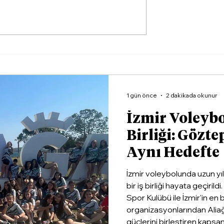
ezi'nde Balık
Ali Bor: “Bergama
Devam Ediyor
Belediyespor'un
Satışında Verilen Sözle
Sözleşmede Yoktu.”
1 gün önce
2 dakikada okunur
İzmir Voleyb
Birliği: Gözte
Aynı Hedefte
İzmir voleybolunda uzun yı
bir iş birliği hayata geçiri
Spor Kulübü ile İzmir'in en
organizasyonlarından Alia
güçlerini birleştiren kapsaml