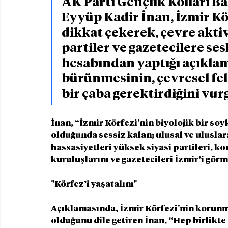
AK Parti Gençlik Kolları Ba
Eyyüp Kadir İnan, İzmir Körf
dikkat çekerek, çevre aktivis
partiler ve gazetecilere se
hesabından yaptığı açıklama
bürünmesinin, çevresel fel
bir çaba gerektirdiğini vur
İnan, “İzmir Körfezi'nin biyolojik bir soyk
olduğunda sessiz kalan; ulusal ve uluslarar
hassasiyetleri yüksek siyasi partileri, 
kuruluşlarını ve gazetecileri İzmir’i gör
"Körfez’i yaşatalım"
Açıklamasında, İzmir Körfezi'nin korunma
olduğunu dile getiren İnan, “Hep birlikte