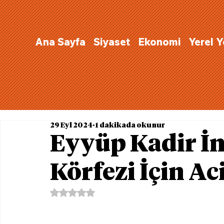
Ana Sayfa
Siyaset
Ekonomi
Yerel 
29 Eyl 2024
1 dakikada okunur
Eyyüp Kadir İn
Körfezi İçin Ac
5 üzerinden NaN yıldız