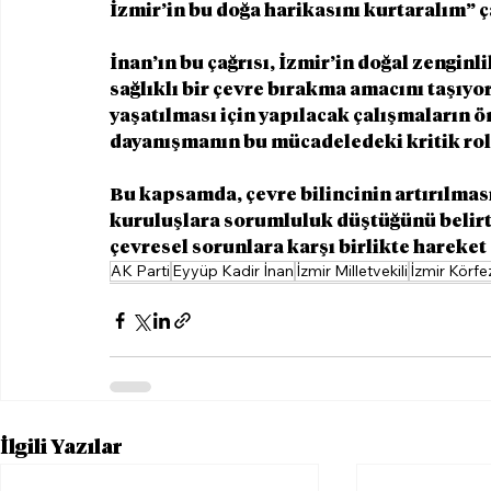
İzmir’in bu doğa harikasını kurtaralım” 
İnan’ın bu çağrısı, İzmir’in doğal zenginl
sağlıklı bir çevre bırakma amacını taşıyo
yaşatılması için yapılacak çalışmaların 
dayanışmanın bu mücadeledeki kritik rolü
Bu kapsamda, çevre bilincinin artırılması 
kuruluşlara sorumluluk düştüğünü belirte
çevresel sorunlara karşı birlikte hareket 
AK Parti
Eyyüp Kadir İnan
İzmir Milletvekili
İzmir Körfez
İlgili Yazılar