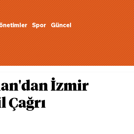
Yönetimler
Spor
Güncel
an'dan İzmir
il Çağrı