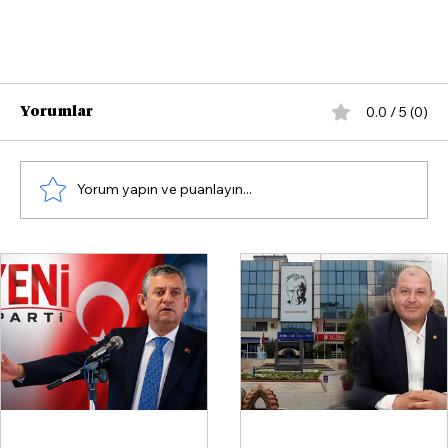
0.0 / 5 (0)
Yorumlar
Yorum yapın ve puanlayın...
Özgür Özel’den AK Partili İnan’a zehir
zemberek sözler: "Saygısız ve ağzı bozuk
vekil!"