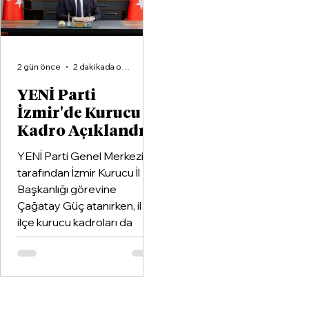
2 gün önce
2 dakikada okunur
YENİ Parti
İzmir'de Kurucu
Kadro Açıklandı
YENİ Parti Genel Merkezi
tarafından İzmir Kurucu İl
Başkanlığı görevine
Çağatay Güç atanırken, il ve
ilçe kurucu kadroları da
netleşti.