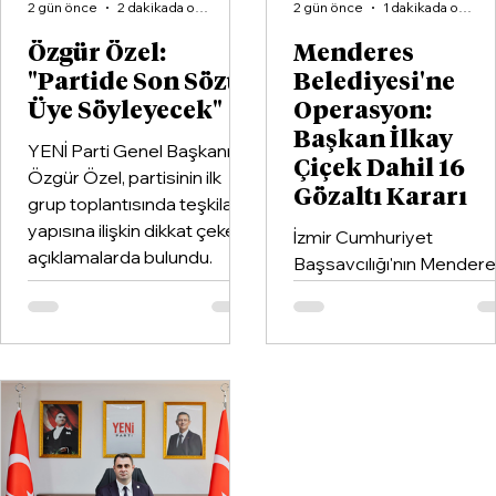
2 gün önce
2 dakikada okunur
2 gün önce
1 dakikada okunur
Özgür Özel:
Menderes
"Partide Son Sözü
Belediyesi'ne
Üye Söyleyecek"
Operasyon:
Başkan İlkay
YENİ Parti Genel Başkanı
Çiçek Dahil 16
Özgür Özel, partisinin ilk
Gözaltı Kararı
grup toplantısında teşkilat
yapısına ilişkin dikkat çeken
İzmir Cumhuriyet
açıklamalarda bulundu.
Başsavcılığı'nın Mender
Belediyesi'ne yönelik
yürüttüğü soruşturma
kapsamında Belediye
Başkanı İlkay Çiçek'in de
aralarında bulunduğu 16
şüpheli hakkında gözaltı
kararı verildi.