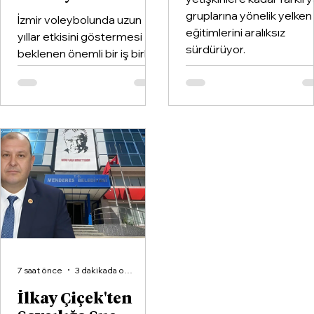
gruplarına yönelik yelken
İzmir voleybolunda uzun
eğitimlerini aralıksız
yıllar etkisini göstermesi
sürdürüyor.
beklenen önemli bir iş birliği
hayata geçirildi. Kentin köklü
kulüplerinden Göztepe
Spor Kulübü ile İzmir'in en
büyük voleybol altyapı
organizasyonlarından
Aliağa KZY Spor Kulübü,
voleybol branşında güçlerini
birleştiren kapsamlı bir iş
birliği protokolüne imza attı.
7 saat önce
3 dakikada okunur
İlkay Çiçek'ten