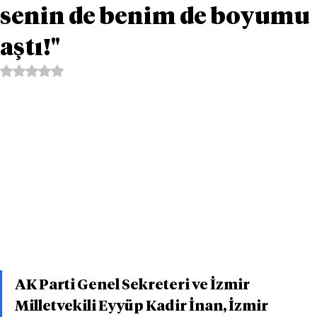
senin de benim de boyumu
aştı!"
5 üzerinden NaN yıldız
AK Parti Genel Sekreteri ve İzmir 
Milletvekili Eyyüp Kadir İnan, İzmir 