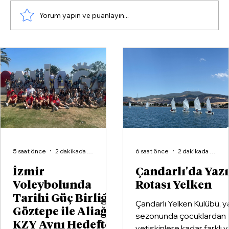
Yorum yapın ve puanlayın...
Hakan Yıldız’dan Tugay’a "İstifa"
resti: "İspatla, bugün istifa edeyim!"
5 saat önce
2 dakikada okunur
6 saat önce
2 dakikada okunur
İzmir
Çandarlı'da Yaz
Voleybolunda
Rotası Yelken
Tarihi Güç Birliği:
Çandarlı Yelken Kulübü, y
Göztepe ile Aliağa
sezonunda çocuklardan
KZY Aynı Hedefte
yetişkinlere kadar farklı 