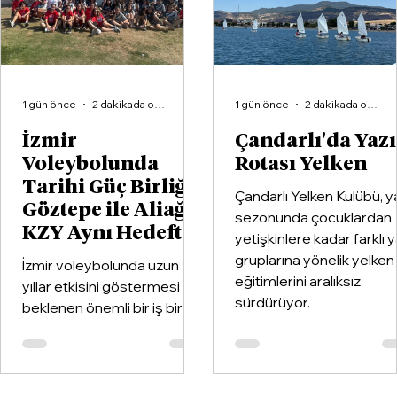
1 gün önce
2 dakikada okunur
1 gün önce
2 dakikada okunur
İzmir
Çandarlı'da Yaz
Voleybolunda
Rotası Yelken
Tarihi Güç Birliği:
Çandarlı Yelken Kulübü, y
Göztepe ile Aliağa
sezonunda çocuklardan
KZY Aynı Hedefte
yetişkinlere kadar farklı 
gruplarına yönelik yelken
İzmir voleybolunda uzun
eğitimlerini aralıksız
yıllar etkisini göstermesi
sürdürüyor.
beklenen önemli bir iş birliği
hayata geçirildi. Kentin köklü
kulüplerinden Göztepe
Spor Kulübü ile İzmir'in en
büyük voleybol altyapı