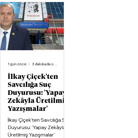
organizasyonlarından
Aliağa KZY Spor Kulübü,
voleybol branşında güçlerini
birleştiren kapsamlı bir iş
birliği protokolüne imza attı.
1 gün önce
3 dakikada okunur
İlkay Çiçek'ten
Savcılığa Suç
Duyurusu: 'Yapay
Zekâyla Üretilmiş
Yazışmalar'
İlkay Çiçek'ten Savcılığa Suç
Duyurusu: 'Yapay Zekâyla
Üretilmiş Yazışmalar'