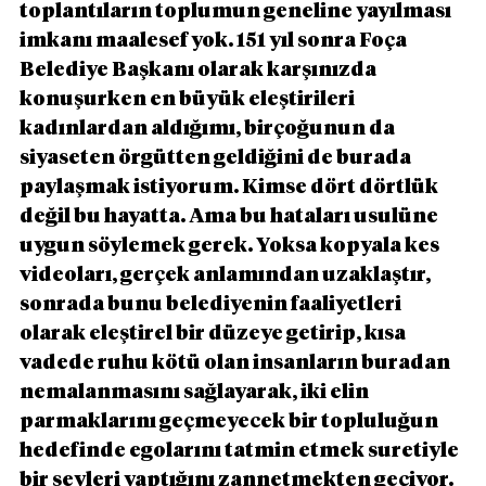
toplantıların toplumun geneline yayılması 
imkanı maalesef yok. 151 yıl sonra Foça 
Belediye Başkanı olarak karşınızda 
konuşurken en büyük eleştirileri 
kadınlardan aldığımı, birçoğunun da 
siyaseten örgütten geldiğini de burada 
paylaşmak istiyorum. Kimse dört dörtlük 
değil bu hayatta. Ama bu hataları usulüne 
uygun söylemek gerek. Yoksa kopyala kes 
videoları, gerçek anlamından uzaklaştır, 
sonrada bunu belediyenin faaliyetleri 
olarak eleştirel bir düzeye getirip, kısa 
vadede ruhu kötü olan insanların buradan 
nemalanmasını sağlayarak, iki elin 
parmaklarını geçmeyecek bir topluluğun 
hedefinde egolarını tatmin etmek suretiyle 
bir şeyleri yaptığını zannetmekten geçiyor. 