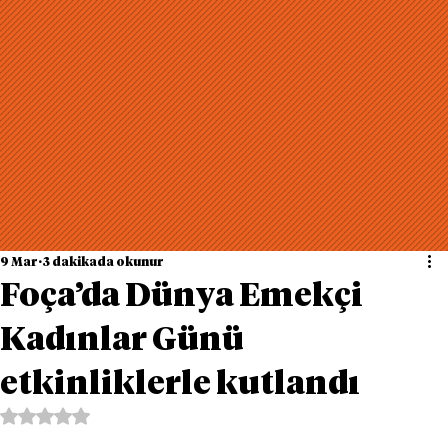
9 Mar
3 dakikada okunur
Foça’da Dünya Emekçi
Kadınlar Günü
etkinliklerle kutlandı
5 üzerinden NaN yıldız