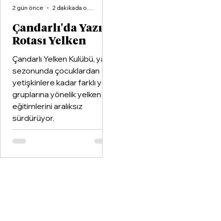
2 gün önce
2 dakikada okunur
Çandarlı'da Yazın
Rotası Yelken
Çandarlı Yelken Kulübü, yaz
sezonunda çocuklardan
yetişkinlere kadar farklı yaş
gruplarına yönelik yelken
eğitimlerini aralıksız
sürdürüyor.