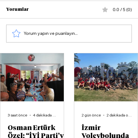
0.0 / 5 (0)
Yorumlar
Yorum yapın ve puanlayın...
Osman Ertürk Özel: “Bize yeni
masallar anlatıp uyutmak
istiyorlar”
3 saat önce
4 dakikada okunur
2 gün önce
2 dakikada okunur
Osman Ertürk
İzmir
Özel: “İYİ Parti’yi
Voleybolunda