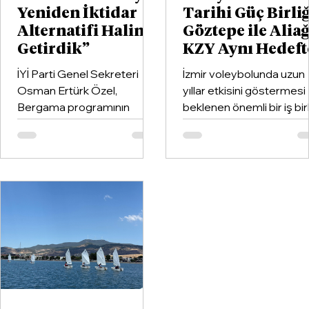
Yeniden İktidar
Tarihi Güç Birliğ
Alternatifi Haline
Göztepe ile Alia
Getirdik”
KZY Aynı Hedeft
İYİ Parti Genel Sekreteri
İzmir voleybolunda uzun
Osman Ertürk Özel,
yıllar etkisini göstermesi
Bergama programının
beklenen önemli bir iş birl
ardından geldiği Dikili’de
hayata geçirildi. Kentin k
partisinin ilçe teşkilatıyla
kulüplerinden Göztepe
buluştu.
Spor Kulübü ile İzmir'in e
büyük voleybol altyapı
organizasyonlarından
Aliağa KZY Spor Kulübü,
voleybol branşında güçle
birleştiren kapsamlı bir iş
birliği protokolüne imza at