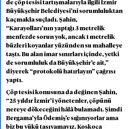
de çöp tesisi tartışmalarıyla ilgili İzmir 
Büyükşehir Belediyesi’ni sorumluluktan 
kaçmakla suçladı. Şahin, 
“Karayolları’nın yaptığı 3 metrelik 
menfezde sorun yok, ancak 1 metrelik 
büzleri koyanlar yüzünden su mahalleye 
taştı. Bu alan imar sınırları içinde, yetki 
de sorumluluk da Büyükşehir’e ait,” 
diyerek “protokolü hatırlayın” çağrısı 
yaptı.
Çöp tesisi konusuna da değinen Şahin, 
“25 yıldır İzmir’i yönetenler, çöpünü 
nereye dökeceğini hâlâ bulamadı. Şimdi 
Bergama’yla Ödemiş’e sığınıyorlar ama 
biz bu yükü taşıyamayız. Koskoca 