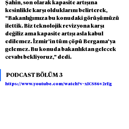
Şahin, son olarak kapasite artışına 
kesinlikle karşı olduklarını belirterek, 
“Bakanlığımıza bu konudaki görüşümüzü 
ilettik. Biz teknolojik revizyona karşı 
değiliz ama kapasite artışı asla kabul 
edilemez. İzmir’in tüm çöpü Bergama’ya 
gelemez. Bu konuda bakanlıktan gelecek 
cevabı bekliyoruz,” dedi.
PODCAST BÖLÜM 3
https://www.youtube.com/watch?v=xICS86v2rEg