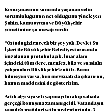
Konuşmasının sonunda yaşanan selin 
sorumluluğunun net olduğunu yineleyen 
Şahin, kamuoyuna ve Büyükşehir 
yönetimine şu mesajı verdi:
“Ortada gizlenecek bir şey yok. Devlet Su 
İşleri ile Büyükşehir Belediyesi arasında 
imzalanan protokol açık. İmar alanı 
içindeki tüm dere, menfez, büz ve su ıslahı 
çalışmaları Büyükşehir’e aittir. Bunu 
bilmeyen varsa, ben mevzuatı da çıkarırım, 
kanun maddesini de gösteririm.
Artık algı siyaseti yapmayı bırakıp sahada 
gerçeği konuşma zamanı geldi. Vatandaşın 
yaşadığı mağduriyetin nedeni ortada. 3 