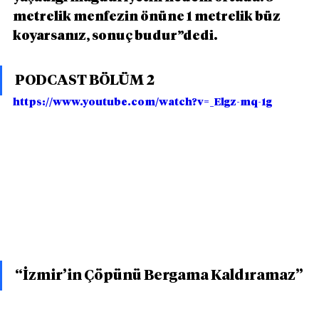
metrelik menfezin önüne 1 metrelik büz 
koyarsanız, sonuç budur”dedi.
PODCAST BÖLÜM 2
https://www.youtube.com/watch?v=_Elgz-mq-1g
“İzmir’in Çöpünü Bergama Kaldıramaz”