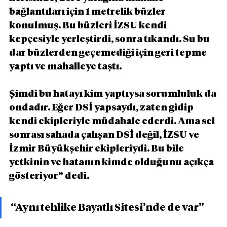
bağlantıları için 1 metrelik büzler 
konulmuş. Bu büzleri İZSU kendi 
kepçesiyle yerleştirdi, sonra tıkandı. Su bu 
dar büzlerden geçemediği için geri tepme 
yaptı ve mahalleye taştı.
Şimdi bu hatayı kim yaptıysa sorumluluk da 
ondadır. Eğer DSİ yapsaydı, zaten gidip 
kendi ekipleriyle müdahale ederdi. Ama sel 
sonrası sahada çalışan DSİ değil, İZSU ve 
İzmir Büyükşehir ekipleriydi. Bu bile 
yetkinin ve hatanın kimde olduğunu açıkça 
gösteriyor” dedi.
“Aynı tehlike Bayatlı Sitesi’nde de var”