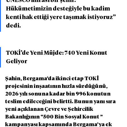
UNESCO mirası bir şehir. 
Hükümetimizin desteğiyle bu kadim 
kenti hak ettiği yere taşımak istiyoruz” 
dedi.
TOKİ’de Yeni Müjde: 740 Yeni Konut 
Geliyor
Şahin, Bergama’da ikinci etap TOKİ 
projesinin inşaatının hızla sürdüğünü, 
2026 yılı sonuna kadar bin 996 konutun 
teslim edileceğini belirtti. Bunun yanı sıra 
yeni açıklanan Çevre ve Şehircilik 
Bakanlığının “500 Bin Sosyal Konut ” 
kampanyası kapsamında Bergama’ya ek 