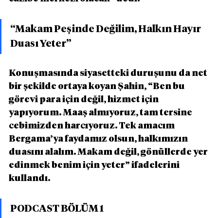
“Makam Peşinde Değilim, Halkın Hayır 
Duası Yeter”
Konuşmasında siyasetteki duruşunu da net 
bir şekilde ortaya koyan Şahin, “Ben bu 
görevi para için değil, hizmet için 
yapıyorum. Maaş almıyoruz, tam tersine 
cebimizden harcıyoruz. Tek amacım 
Bergama’ya faydamız olsun, halkımızın 
duasını alalım. Makam değil, gönüllerde yer 
edinmek benim için yeter” ifadelerini 
kullandı.
PODCAST BÖLÜM 1