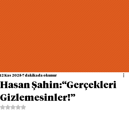
12 Kas 2025
7 dakikada okunur
Hasan Şahin:“Gerçekleri
Gizlemesinler!”
5 üzerinden NaN yıldız