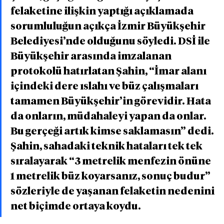
felaketine ilişkin yaptığı açıklamada 
sorumluluğun açıkça İzmir Büyükşehir 
Belediyesi’nde olduğunu söyledi. DSİ ile 
Büyükşehir arasında imzalanan 
protokolü hatırlatan Şahin, “İmar alanı 
içindeki dere ıslahı ve büz çalışmaları 
tamamen Büyükşehir’in görevidir. Hata 
da onların, müdahaleyi yapan da onlar. 
Bu gerçeği artık kimse saklamasın” dedi. 
Şahin, sahadaki teknik hataları tek tek 
sıralayarak “3 metrelik menfezin önüne 
1 metrelik büz koyarsanız, sonuç budur” 
sözleriyle de yaşanan felaketin nedenini 
net biçimde ortaya koydu.