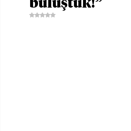
buluştuk!”
5 üzerinden NaN yıldız