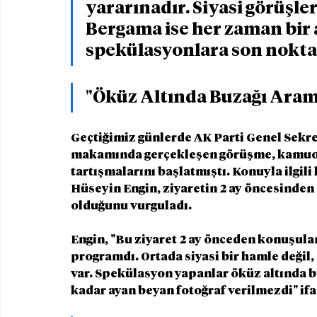
yararınadır. Siyasi görüşle
Bergama ise her zaman bir a
spekülasyonlara son nokta
"Öküz Altında Buzağı Ara
Geçtiğimiz günlerde AK Parti Genel Sekret
makamında gerçekleşen görüşme, kamuoyu
tartışmalarını başlatmıştı. Konuyla ilgi
Hüseyin Engin, ziyaretin 2 ay öncesinden
olduğunu vurguladı.
Engin, "Bu ziyaret 2 ay önceden konuşulan
programdı. Ortada siyasi bir hamle değil,
var. Spekülasyon yapanlar öküz altında buz
kadar ayan beyan fotoğraf verilmezdi" ifa