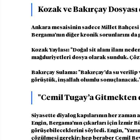
Kozak ve Bakırçay Dosyası
Ankara mesaisinin sadece Millet Bahçesi i
Bergama’nın diğer kronik sorunlarını da g
Kozak Yaylası: "Doğal sit alanı ilanı ned
mağduriyetleri dosya olarak sunduk. Çözü
Bakırçay Sulama: "Bakırçay’da su verili
görüştük, inşallah olumlu sonuçlanacak.
"Cemil Tugay’a Gitmekten
Siyasette diyalog kapılarının her zaman 
Engin, Bergama’nın çıkarları için İzmir B
görüşebileceklerini söyledi. Engin, "Yarı
çözülmesi gerekir; hep beraber Cemil Bey