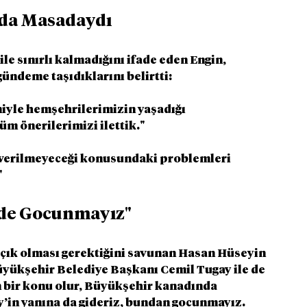
 da Masadaydı
le sınırlı kalmadığını ifade eden Engin, 
ündeme taşıdıklarını belirtti:
eniyle hemşehrilerimizin yaşadığı 
m önerilerimizi ilettik."
p verilmeyeceği konusundaki problemleri 
"
 de Gocunmayız"
açık olması gerektiğini savunan Hasan Hüseyin 
üyükşehir Belediye Başkanı Cemil Tugay ile de 
n bir konu olur, Büyükşehir kanadında 
’in yanına da gideriz, bundan gocunmayız. 