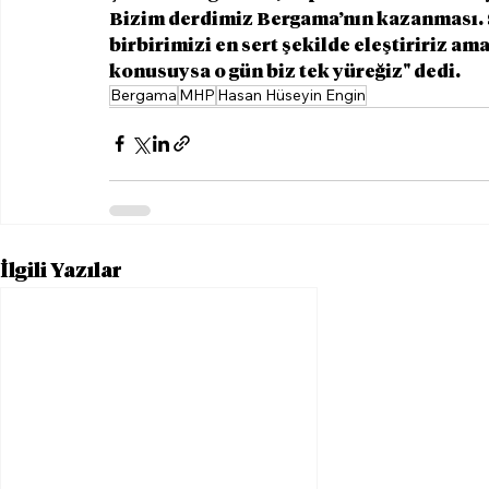
Bizim derdimiz Bergama’nın kazanması. Si
birbirimizi en sert şekilde eleştiririz a
konusuysa o gün biz tek yüreğiz" dedi.
Bergama
MHP
Hasan Hüseyin Engin
İlgili Yazılar