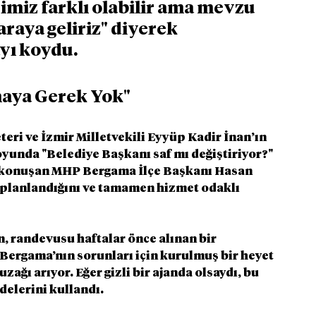
rimiz farklı olabilir ama mevzu 
raya geliriz" diyerek 
yı koydu.
maya Gerek Yok"
eri ve İzmir Milletvekili Eyyüp Kadir İnan’ın 
nda "Belediye Başkanı saf mı değiştiriyor?" 
li konuşan MHP Bergama İlçe Başkanı Hasan 
 planlandığını ve tamamen hizmet odaklı 
, randevusu haftalar önce alınan bir 
 Bergama’nın sorunları için kurulmuş bir heyet 
ağı arıyor. Eğer gizli bir ajanda olsaydı, bu 
delerini kullandı.