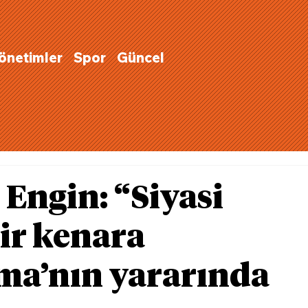
Yönetimler
Spor
Güncel
Engin: “Siyasi
bir kenara
ma’nın yararında