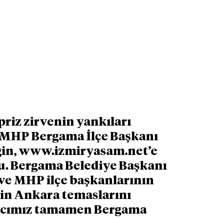
riz zirvenin yankıları 
 MHP Bergama İlçe Başkanı 
in, www.izmiryasam.net’e 
u. Bergama Belediye Başkanı 
 ve MHP ilçe başkanlarının 
in Ankara temaslarını 
acımız tamamen Bergama 