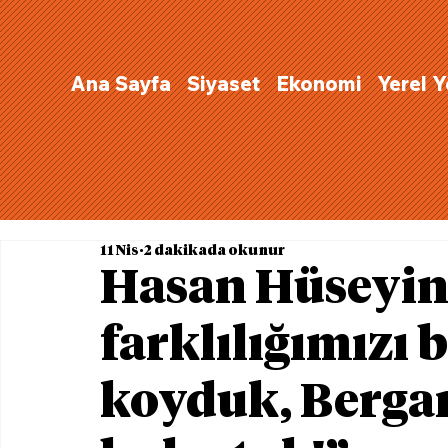
Ana Sayfa
Siyaset
Ekonomi
Yerel 
11 Nis
2 dakikada okunur
Hasan Hüseyin 
farklılığımızı 
koyduk, Berga