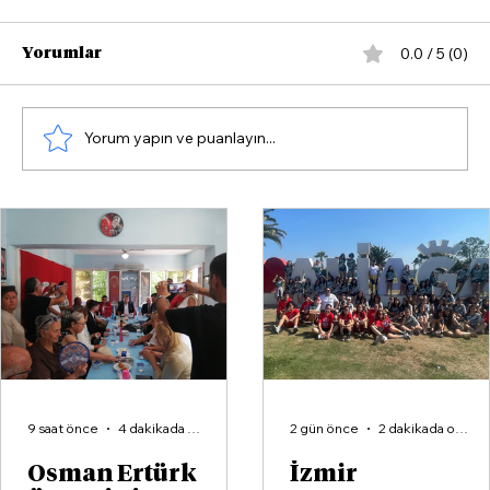
0.0 / 5 (0)
Yorumlar
Yorum yapın ve puanlayın...
CHP İzmir İl Kongresi 17 Ekim’de
yapılacak!
9 saat önce
4 dakikada okunur
2 gün önce
2 dakikada okunur
Osman Ertürk
İzmir