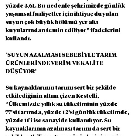
yüzde 3,61. Bu nedenle şehrimizde günlük 
yaşamsal faaliyetler için ihtiyaç duyulan 
suyun çok büyük bölümü yer altı 
kuyularından temin ediliyor” ifadelerini 
kullandı.
‘SUYUN AZALMASI SEBEBİYLE TARIM 
ÜRÜNLERİNDE VERİM VE KALİTE 
DÜŞÜYOR’
Su kaynaklarının tarımı sert bir şekilde 
etkilediğinin altını çizen Kestelli, 
“Ülkemizde yıllık su tüketiminin yüzde 
77’si tarımda, yüzde 12’si günlük tüketimde, 
yüzde 11’i ise sanayide kullanılıyor. Su 
kaynaklarının azalması tarımı da sert bir 