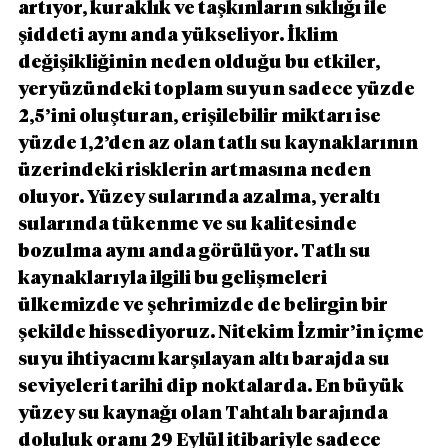
artıyor, kuraklık ve taşkınların sıklığı ile 
şiddeti aynı anda yükseliyor. İklim 
değişikliğinin neden olduğu bu etkiler, 
yeryüzündeki toplam suyun sadece yüzde 
2,5’ini oluşturan, erişilebilir miktarı ise 
yüzde 1,2’den az olan tatlı su kaynaklarının 
üzerindeki risklerin artmasına neden 
oluyor. Yüzey sularında azalma, yeraltı 
sularında tükenme ve su kalitesinde 
bozulma aynı anda görülüyor. Tatlı su 
kaynaklarıyla ilgili bu gelişmeleri 
ülkemizde ve şehrimizde de belirgin bir 
şekilde hissediyoruz. Nitekim İzmir’in içme 
suyu ihtiyacını karşılayan altı barajda su 
seviyeleri tarihi dip noktalarda. En büyük 
yüzey su kaynağı olan Tahtalı barajında 
doluluk oranı 29 Eylül itibariyle sadece 