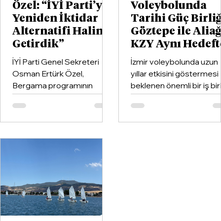
Özel: “İYİ Parti’yi
Voleybolunda
Yeniden İktidar
Tarihi Güç Birliğ
Alternatifi Haline
Göztepe ile Alia
Getirdik”
KZY Aynı Hedeft
İYİ Parti Genel Sekreteri
İzmir voleybolunda uzun
Osman Ertürk Özel,
yıllar etkisini göstermesi
Bergama programının
beklenen önemli bir iş birl
ardından geldiği Dikili’de
hayata geçirildi. Kentin k
partisinin ilçe teşkilatıyla
kulüplerinden Göztepe
buluştu.
Spor Kulübü ile İzmir'in e
büyük voleybol altyapı
organizasyonlarından
Aliağa KZY Spor Kulübü,
voleybol branşında güçle
birleştiren kapsamlı bir iş
birliği protokolüne imza at