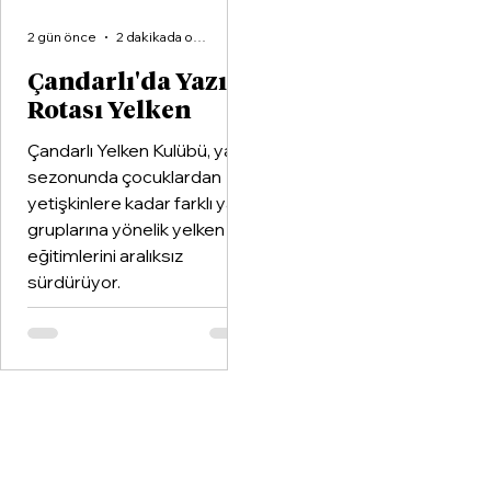
2 gün önce
2 dakikada okunur
Çandarlı'da Yazın
Rotası Yelken
Çandarlı Yelken Kulübü, yaz
sezonunda çocuklardan
yetişkinlere kadar farklı yaş
gruplarına yönelik yelken
eğitimlerini aralıksız
sürdürüyor.