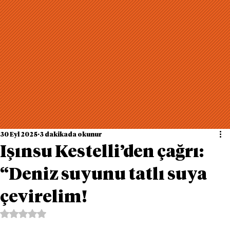
30 Eyl 2025
3 dakikada okunur
Işınsu Kestelli’den çağrı:
“Deniz suyunu tatlı suya
çevirelim!
5 üzerinden NaN yıldız