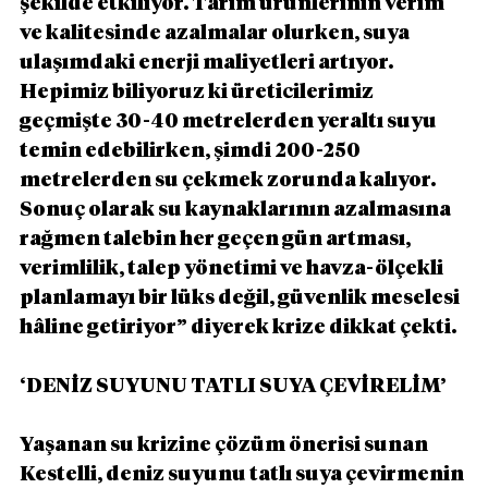
şekilde etkiliyor. Tarım ürünlerinin verim 
ve kalitesinde azalmalar olurken, suya 
ulaşımdaki enerji maliyetleri artıyor. 
Hepimiz biliyoruz ki üreticilerimiz 
geçmişte 30-40 metrelerden yeraltı suyu 
temin edebilirken, şimdi 200-250 
metrelerden su çekmek zorunda kalıyor. 
Sonuç olarak su kaynaklarının azalmasına 
rağmen talebin her geçen gün artması, 
verimlilik, talep yönetimi ve havza-ölçekli 
planlamayı bir lüks değil, güvenlik meselesi 
hâline getiriyor” diyerek krize dikkat çekti.
‘DENİZ SUYUNU TATLI SUYA ÇEVİRELİM’
Yaşanan su krizine çözüm önerisi sunan 
Kestelli, deniz suyunu tatlı suya çevirmenin 