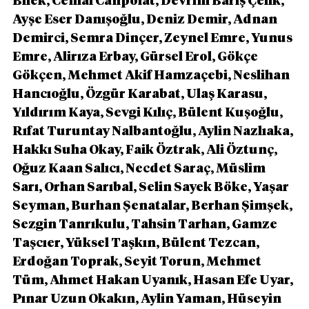
Bilek, Cemal Canpolat, Devrim Barış Çelik, 
Ayşe Eser Danışoğlu, Deniz Demir, Adnan 
Demirci, Semra Dinçer, Zeynel Emre, Yunus 
Emre, Alirıza Erbay, Gürsel Erol, Gökçe 
Gökçen, Mehmet Akif Hamzaçebi, Neslihan 
Hancıoğlu, Özgür Karabat, Ulaş Karasu, 
Yıldırım Kaya, Sevgi Kılıç, Bülent Kuşoğlu, 
Rıfat Turuntay Nalbantoğlu, Aylin Nazlıaka, 
Hakkı Suha Okay, Faik Öztrak, Ali Öztunç, 
Oğuz Kaan Salıcı, Necdet Saraç, Müslim 
Sarı, Orhan Sarıbal, Selin Sayek Böke, Yaşar 
Seyman, Burhan Şenatalar, Berhan Şimşek, 
Sezgin Tanrıkulu, Tahsin Tarhan, Gamze 
Taşcıer, Yüksel Taşkın, Bülent Tezcan, 
Erdoğan Toprak, Seyit Torun, Mehmet 
Tüm, Ahmet Hakan Uyanık, Hasan Efe Uyar, 
Pınar Uzun Okakın, Aylin Yaman, Hüseyin 