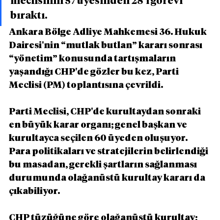
meclisinin 57 üyesinden 28’i görevi 
bıraktı.
Ankara Bölge Adliye Mahkemesi 36. Hukuk 
Dairesi'nin “mutlak butlan” kararı sonrası 
“yönetim” konusunda tartışmaların 
yaşandığı CHP'de gözler bu kez, Parti 
Meclisi (PM) toplantısına çevrildi.
Parti Meclisi, CHP'de kurultaydan sonraki 
en büyük karar organı; genel başkan ve 
kurultayca seçilen 60 üyeden oluşuyor. 
Para politikaları ve stratejilerin belirlendiği 
bu masadan, gerekli şartların sağlanması 
durumunda olağanüstü kurultay kararı da 
çıkabiliyor.
CHP tüzüğüne göre olağanüstü kurultay; 