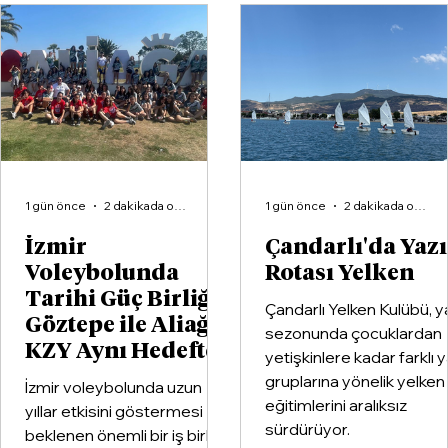
Kılıçdaroğlu yönetiminden CHP’de
kritik hamle: 9 vekil için ihraç talebi!
1 gün önce
2 dakikada okunur
1 gün önce
2 dakikada okunur
İzmir
Çandarlı'da Yaz
Voleybolunda
Rotası Yelken
Tarihi Güç Birliği:
Çandarlı Yelken Kulübü, y
Göztepe ile Aliağa
sezonunda çocuklardan
KZY Aynı Hedefte
yetişkinlere kadar farklı 
gruplarına yönelik yelken
İzmir voleybolunda uzun
eğitimlerini aralıksız
yıllar etkisini göstermesi
sürdürüyor.
beklenen önemli bir iş birliği