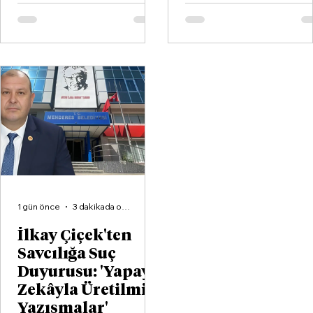
hayata geçirildi. Kentin köklü
kulüplerinden Göztepe
Spor Kulübü ile İzmir'in en
büyük voleybol altyapı
organizasyonlarından
Aliağa KZY Spor Kulübü,
voleybol branşında güçlerini
birleştiren kapsamlı bir iş
birliği protokolüne imza attı.
1 gün önce
3 dakikada okunur
İlkay Çiçek'ten
Savcılığa Suç
Duyurusu: 'Yapay
Zekâyla Üretilmiş
Yazışmalar'