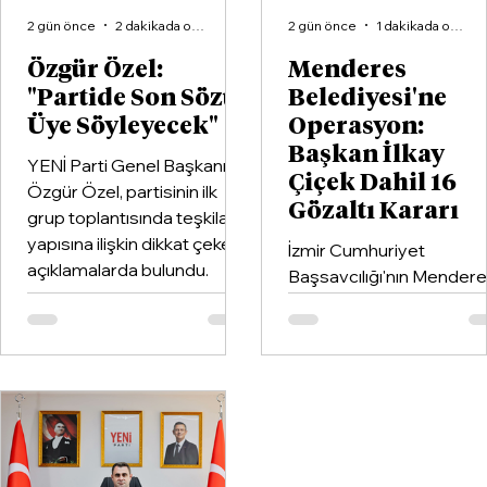
2 gün önce
2 dakikada okunur
2 gün önce
1 dakikada okunur
Özgür Özel:
Menderes
"Partide Son Sözü
Belediyesi'ne
Üye Söyleyecek"
Operasyon:
Başkan İlkay
YENİ Parti Genel Başkanı
Çiçek Dahil 16
Özgür Özel, partisinin ilk
Gözaltı Kararı
grup toplantısında teşkilat
yapısına ilişkin dikkat çeken
İzmir Cumhuriyet
açıklamalarda bulundu.
Başsavcılığı'nın Mender
Belediyesi'ne yönelik
yürüttüğü soruşturma
kapsamında Belediye
Başkanı İlkay Çiçek'in de
aralarında bulunduğu 16
şüpheli hakkında gözaltı
kararı verildi.