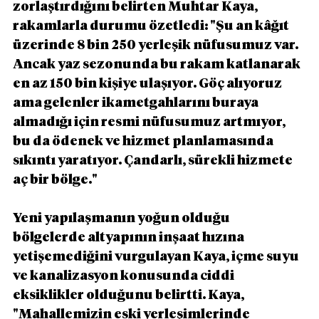
zorlaştırdığını belirten Muhtar Kaya, 
rakamlarla durumu özetledi: "Şu an kâğıt 
üzerinde 8 bin 250 yerleşik nüfusumuz var. 
Ancak yaz sezonunda bu rakam katlanarak 
en az 150 bin kişiye ulaşıyor. Göç alıyoruz 
ama gelenler ikametgahlarını buraya 
almadığı için resmi nüfusumuz artmıyor, 
bu da ödenek ve hizmet planlamasında 
sıkıntı yaratıyor. Çandarlı, sürekli hizmete 
aç bir bölge."
Yeni yapılaşmanın yoğun olduğu 
bölgelerde altyapının inşaat hızına 
yetişemediğini vurgulayan Kaya, içme suyu 
ve kanalizasyon konusunda ciddi 
eksiklikler olduğunu belirtti. Kaya, 
"Mahallemizin eski yerleşimlerinde 