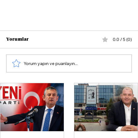
0.0 / 5 (0)
Yorumlar
Yorum yapın ve puanlayın...
İZSU Genel Müdürü Gürkan Erdoğan:
“İzmir susuz bırakılmayacak, 25 milyon
metreküp ilave su sağladık”