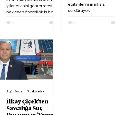
eğitimlerini aralıksız
yıllar etkisini göstermesi
sürdürüyor.
beklenen önemli bir iş birliği
hayata geçirildi. Kentin köklü
kulüplerinden Göztepe
Spor Kulübü ile İzmir'in en
büyük voleybol altyapı
organizasyonlarından
Aliağa KZY Spor Kulübü,
voleybol branşında güçlerini
birleştiren kapsamlı bir iş
birliği protokolüne imza attı.
2 gün önce
3 dakikada okunur
İlkay Çiçek'ten
Savcılığa Suç