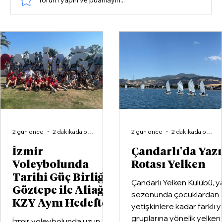
Çandarlı'da Yazın Rotası Yelken
2 gün önce
2 dakikada okunur
2 gün önce
2 dakikada okunur
İzmir
Çandarlı'da Yaz
Voleybolunda
Rotası Yelken
Tarihi Güç Birliği:
Çandarlı Yelken Kulübü, y
Göztepe ile Aliağa
sezonunda çocuklardan
KZY Aynı Hedefte
yetişkinlere kadar farklı 
gruplarına yönelik yelken
İzmir voleybolunda uzun