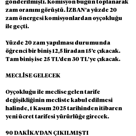
gönderilmişti. Komisyon bugün toplanarak 
zam oranını görüştü. İZBAN’a yüzde 20 
zam önergesi komisyonlardan oyçokluğu 
ile geçti.
Yüzde 20 zam yapılması durumunda 
öğrenci bir biniş 12,5 liradan 15’e çıkacak. 
Tam biniş ise 25 TL’den 30 TL’ye çıkacak.
MECLİSE GELECEK
Oyçokluğu ile meclise gelen tarife 
değişikliğinin mecliste kabul edilmesi 
halinde, 1 Kasım 2025 tarihinden itibaren 
yeni ücret tarifesi yürürlüğe girecek.
90 DAKİKA’DAN ÇIKILMIŞTI