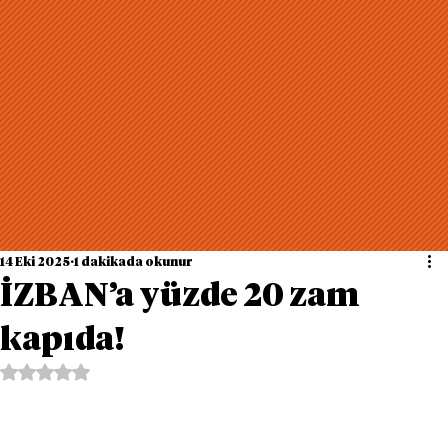
14 Eki 2025
1 dakikada okunur
İZBAN’a yüzde 20 zam
kapıda!
5 üzerinden NaN yıldız