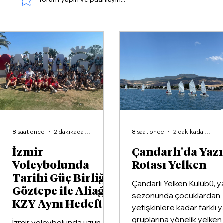
Çandarlı'da Yazın Rotası Yelken
8 saat önce
2 dakikada okunur
8 saat önce
2 dakikada okunur
İzmir
Çandarlı'da Yaz
Voleybolunda
Rotası Yelken
Tarihi Güç Birliği:
Çandarlı Yelken Kulübü, y
Göztepe ile Aliağa
sezonunda çocuklardan
KZY Aynı Hedefte
yetişkinlere kadar farklı 
gruplarına yönelik yelken
İzmir voleybolunda uzun