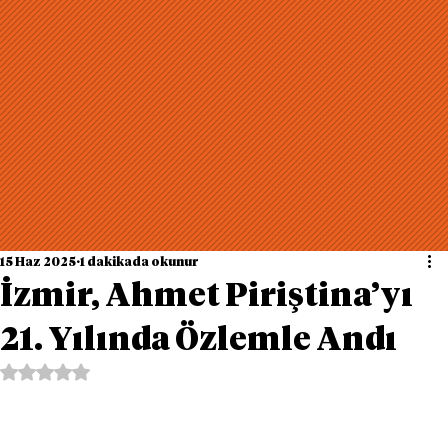
15 Haz 2025
1 dakikada okunur
İzmir, Ahmet Piriştina’yı
21. Yılında Özlemle Andı
5 üzerinden NaN yıldız