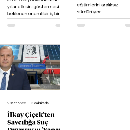
eğitimlerini aralıksız
yıllar etkisini göstermesi
sürdürüyor.
beklenen önemli bir iş birliği
hayata geçirildi. Kentin köklü
kulüplerinden Göztepe
Spor Kulübü ile İzmir'in en
büyük voleybol altyapı
organizasyonlarından
Aliağa KZY Spor Kulübü,
voleybol branşında güçlerini
birleştiren kapsamlı bir iş
birliği protokolüne imza attı.
9 saat önce
3 dakikada okunur
İlkay Çiçek'ten
Savcılığa Suç